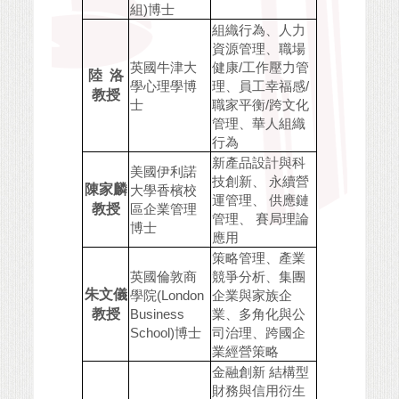
組)博士
組織行為、人力
資源管理、職場
英國牛津大
健康/工作壓力管
陸 洛
學心理學博
理、員工幸福感/
教授
士
職家平衡/跨文化
管理、華人組織
行為
新產品設計與科
美國伊利諾
技創新、 永續營
陳家麟
大學香檳校
運管理、 供應鏈
教授
區企業管理
管理、 賽局理論
博士
應用
策略管理、產業
英國倫敦商
競爭分析、集團
朱文儀
學院(London
企業與家族企
教授
Business
業、多角化與公
School)博士
司治理、跨國企
業經營策略
金融創新 結構型
財務與信用衍生