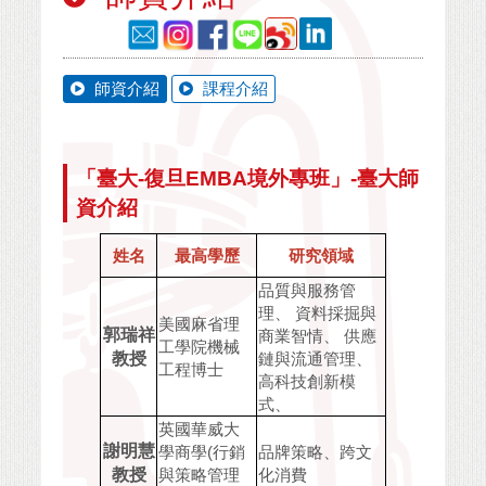
師資介紹
課程介紹
「臺大-復旦EMBA境外專班」-臺大師
資介紹
姓名
最高學歷
研究領域
品質與服務管
理、 資料採掘與
美國麻省理
郭瑞祥
商業智情、 供應
工學院機械
教授
鏈與流通管理、
工程博士
高科技創新模
式、
英國華威大
謝明慧
學商學(行銷
品牌策略、跨文
教授
與策略管理
化消費