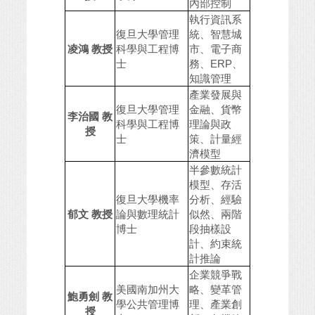
內部控制
執行資訊系
復旦大學管理
統、智慧城
凌鴻 教授
科學與工程博
市、電子商
士
務、ERP、
知識管理
產業發展與
復旦大學管理
金融、貨幣
李治國 教
科學與工程博
理論與政
授
士
策、計量經
濟模型
半參數統計
模型、存活
復旦大學機率
分析、經驗
郁文 教授
論與數理統計
似然、兩階
博士
段抽樣設
計、約束統
計推論
企業競爭戰
美國南加州大
略、變革管
鮑勇劍 教
學公共管理博
理、產業創
授