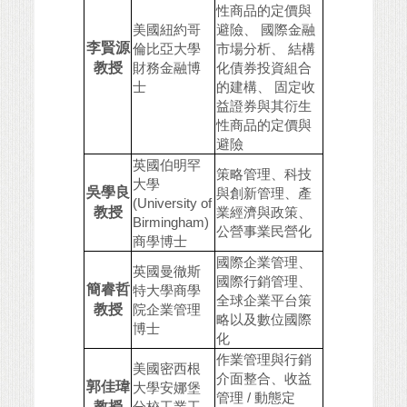
性商品的定價與
美國紐約哥
避險、 國際金融
李賢源
倫比亞大學
市場分析、 結構
教授
財務金融博
化債券投資組合
士
的建構、 固定收
益證券與其衍生
性商品的定價與
避險
英國伯明罕
策略管理、科技
大學
吳學良
與創新管理、產
(University of
教授
業經濟與政策、
Birmingham)
公營事業民營化
商學博士
國際企業管理、
英國曼徹斯
國際行銷管理、
簡睿哲
特大學商學
全球企業平台策
教授
院企業管理
略以及數位國際
博士
化
作業管理與行銷
美國密西根
介面整合、收益
郭佳瑋
大學安娜堡
管理 / 動態定
教授
分校工業工