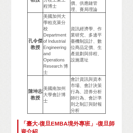
價、供應鏈管
程博士
理、賽局理論
美國加州大
學柏克萊分
校
資訊經濟學、作
Department
業研究、多邊平
孔令傑
of Industrial
臺機制設計、數
教授
Engineering
位商品定價、生
and
產規劃與排程、
Operations
設施選址
Research 博
士
會計資訊與資本
市場、會計決策
美國南加州
陳坤志
行為、證券分析
大學會計博
教授
師行為、會計準
士
則之制訂與財報
分析
「臺大-復旦EMBA境外專班」-復旦師
資介紹