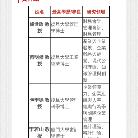
姓名
最高學歷/專長
研究領域
財務會計、
錢世政 教
復旦大學管理
管理會計、
授
學博士
財務管理
產業與企業
發展、企業
戰略與經
芮明傑 教
復旦大學工業
營、現代公
授
經濟博士
司理論、知
識管理與創
新
企業領導
力、企業組
包季鳴 教
復旦大學管理
織與人事、
授
科學博士
組織行為學
與國際企業
管理
會計理論、
李若山 教
廈門大學審計
審計理論、
授
學博士