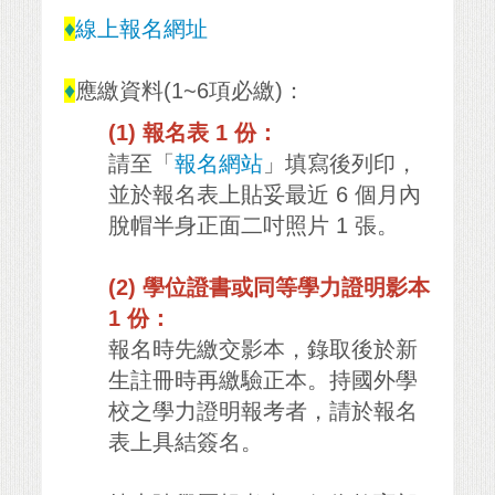
♦
線上報名網址
♦
應繳資料(1~6項必繳)：
(1) 報名表 1 份：
請至「
報名網站
」填寫後列印，
並於報名表上貼妥最近 6 個月內
脫帽半身正面二吋照片 1 張。
(2) 學位證書或同等學力證明影本
1 份：
報名時先繳交影本，錄取後於新
生註冊時再繳驗正本。持國外學
校之學力證明報考者，請於報名
表上具結簽名。