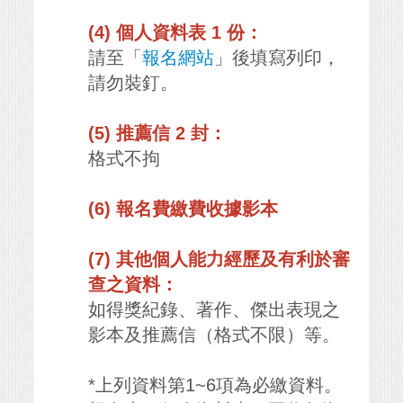
(4) 個人資料表 1 份：
請至「
報名網站
」後填寫列印，
請勿裝釘。
(5) 推薦信 2 封：
格式不拘
(6) 報名費繳費收據影本
(7) 其他個人能力經歷及有利於審
查之資料：
如得獎紀錄、著作、傑出表現之
影本及推薦信（格式不限）等。
*上列資料第1~6項為必繳資料。