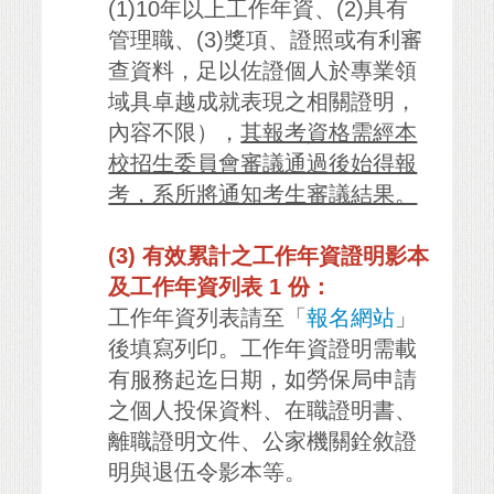
(1)10年以上工作年資、(2)具有
管理職、(3)獎項、證照或有利審
查資料，足以佐證個人於專業領
域具卓越成就表現之相關證明，
內容不限），
其報考資格需經本
校招生委員會審議通過後始得報
考，系所將通知考生審議結果。
(3) 有效累計之工作年資證明影本
及工作年資列表 1 份：
工作年資列表請至「
報名網站
」
後填寫列印。工作年資證明需載
有服務起迄日期，如勞保局申請
之個人投保資料、在職證明書、
離職證明文件、公家機關銓敘證
明與退伍令影本等。