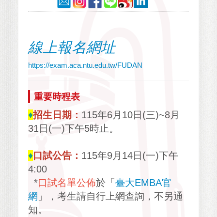
線上報名網址
https://exam.aca.ntu.edu.tw/FUDAN
重要時程表
♦
招生日期：
115年6月10日(三)~8月
31日(一)下午5時止。
♦
口試公告：
115年9月14日(一)下午
4:00
*
口試名單公佈
於「
臺大EMBA官
網
」，考生請自行上網查詢，不另通
知。