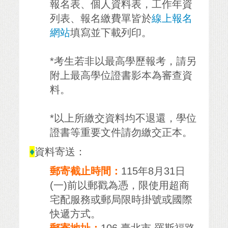
報名表、個人資料表，工作年資
列表、報名繳費單皆於
線上報名
網站
填寫並下載列印。
*考生若非以最高學歷報考，請另
附上最高學位證書影本為審查資
料。
*以上所繳交資料均不退還，學位
證書等重要文件請勿繳交正本。
♦
資料寄送：
郵寄截止時間：
115年8月31日
(一)前以郵戳為憑，限使用超商
宅配服務或郵局限時掛號或國際
快遞方式。