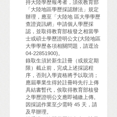
持大陸學歷報考者，須依教育部
「大陸地區學歷採認辦法」規定
辦理，應至「大陸地 區大學學歷
查證資訊網」申請個人學歷採
認，並取得教育部核發之相當學
士或碩士學歷證明公文(大陸地區
大學學歷各項相關問題，請逕洽
04-22851900)。
錄取生須於新生註冊（或規定期
限）截止前，完成上述採認程
序，否則入學資格將予以取消；
應屆畢業生得於註冊時先行上傳
具結書暫代，俟取得教育部核發
之學歷證明公文應即補繳上傳。
因採認作業至少需時 45 天，請
及早辦理。