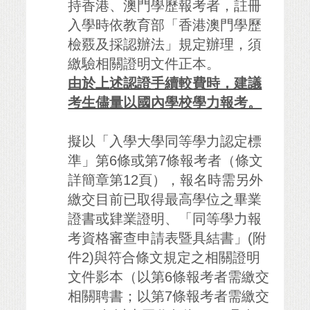
持香港、澳門學歷報考者，註冊
入學時依教育部「香港澳門學歷
檢覈及採認辦法」規定辦理，須
繳驗相關證明文件正本。
由於上述認證手續較費時，建議
考生儘量以國內學校學力報考。
擬以「入學大學同等學力認定標
準」第6條或第7條報考者（條文
詳簡章第12頁），報名時需另外
繳交目前已取得最高學位之畢業
證書或肄業證明、「同等學力報
考資格審查申請表暨具結書」(附
件2)與符合條文規定之相關證明
文件影本（以第6條報考者需繳交
相關聘書；以第7條報考者需繳交