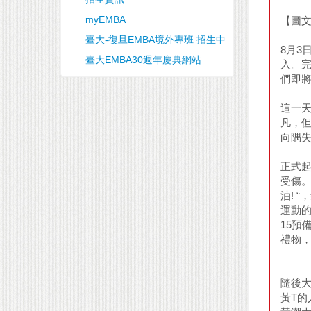
myEMBA
【圖文
臺大-復旦EMBA境外專班 招生中
8月3
臺大EMBA30週年慶典網站
入。
們即
這一天
凡，
向隅
正式
受傷。
油! 
運動的
15預
禮物，
隨後
黃T的