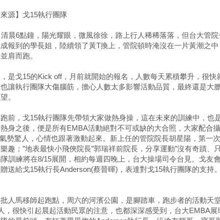
來源】戈15執行團隊
日清晨6點鐘，陽光耀眼，微風徐徐，路上行人稀稀落落，但台大管
完成報到的學長姐，陸續領了黃T換上，管院頓時淹沒在一片黃潮之中
將並肩而跑。
，是戈15的Kick off，月前就開始的報名，人數每天累積攀升，很快
但也讓執行團隊大傷腦筋，擔心人數太多影響活動品質，最終還是大膽
失望。
起跑前，戈15執行團隊先帶領大家做熱身操，這在未來的訓練中，也
熱身之後，便是所有EMBA活動絕對不可或缺的大合照，大家配合
“，氣勢驚人，心情也跟著激動起來。新上任的管院院長胡星陽，第一
樂趣；”地表最快小飛俠院長”郭瑞祥前院長，分享運動”沒有奇蹟、
備隊訓練將在8/15展開，相約每週四晚上，台大操場司令台見。戈友
贈送給戈15執行長Anderson(蔡晉暉)，表達對戈15執行團隊的支持
大批人馬移師起跑點，周六的河濱公園，是腳踏車，跑步者的活動天堂
人，很快引起晨起活動民眾的注意，也都深深感受到，台大EMBA