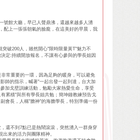
院一號館大廳，早已人聲鼎沸，還越來越多人湧
，配上一張張朝氣的臉龐，在這美好的早晨，我
就突破200人，雖然開心”限時限量黃T”魅力不
決定:持續開放報名，不讓有心參與的學長姐因
是非常重要的一環，因為足夠的暖身，可以避免
攝影師的指示，喊著”一起出發一起到達，台大加
次參加戈壁訓練活動，勉勵大家熱愛生命，享受
只有累積”與所有學長姐共勉；簡坤鐘教練預告戈
會副會長，人稱”膽神”的海膽學長，特別準備一份
。
，還不到7點已是熱鬧滾滾，突然湧入一群身穿
展現出來的活力與團隊精神。