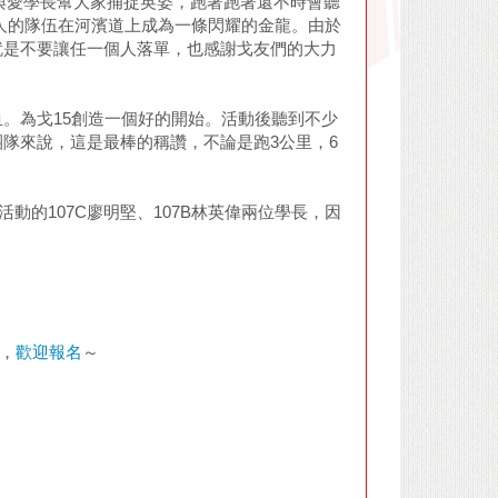
哥與愛學長幫大家捕捉英姿，跑著跑著還不時會聽
人的隊伍在河濱道上成為一條閃耀的金龍。由於
就是不要讓任一個人落單，也感謝戈友們的大力
。為戈15創造一個好的開始。活動後聽到不少
隊來說，這是最棒的稱讚，不論是跑3公里，6
動的107C廖明堅、107B林英偉兩位學長，因
姐，
歡迎報名
～