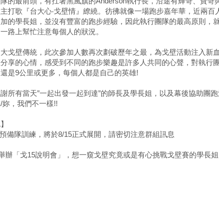
隊的最前頭，有扛著黑風旗的Anderson執行長，沿途有輝哥、寶
壁主打歌『台大心‧戈壁情』繚繞。彷彿就像一場跑步嘉年華，近兩百
參加的學長姐，並沒有豐富的跑步經驗，因此執行團隊的最高原則，
，一路上幫忙注意每個人的狀況。
台大戈壁傳統，此次參加人數再次劃破歷年之最，為戈壁活動注入新血
姐分享的心情，感受到不同的跑步樂趣是許多人共同的心聲，對執行團
還是9公里或更多，每個人都是自己的英雄!
謝所有當天”一起出發一起到達”的師長及學長姐，以及幕後協助團跑活
/妳，我們不一樣!!
記】
15預備隊訓練，將於8/15正式展開，請密切注意群組訊息
/18舉辦「戈15說明會」，想一窺戈壁究竟或是有心挑戰戈壁賽的學長