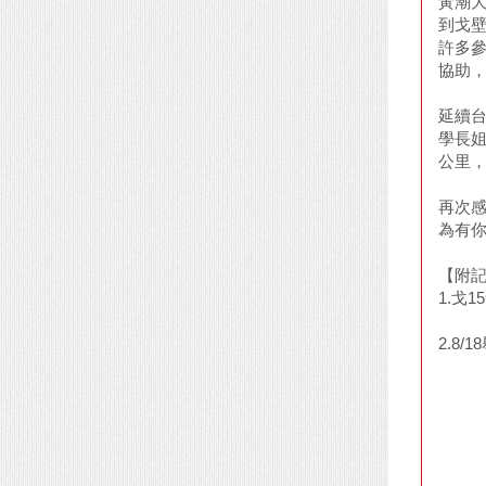
黃潮大
到戈
許多
協助
延續
學長
公里，
再次感
為有你
【附
1.戈
2.8