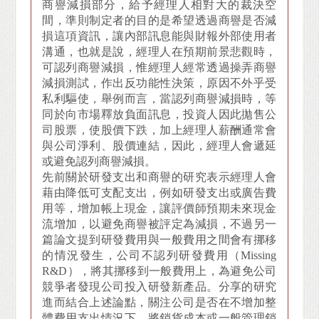
商譽減損部分，給予經理人相對大的裁決空
間，準則制定者的目的是希望透過商譽是否減
損這項資訊，讓內部訊息能與財報外部使用者
溝通，也就是說，經理人在預期前景悲觀時，
可認列商譽減損，惟經理人經常透過操弄商譽
減損測試，作出反功能性決策，原因不外乎受
私利驅使，舉例而言，當認列商譽減損時，等
同於向市場釋放負面訊息，投資人因此拋售公
司股票，使股價下跌，加上經理人薪酬通常會
與公司淨利、股價連結，因此，經理人會遞延
或避免認列商譽減損。
先前關於研發支出和商譽的研究表示經理人會
藉由降低可支配支出，例如研發支出或廣告費
用等，增加帳上現金，讓評價師預期未來現金
流增加，以避免商譽被評定為減損，不過另一
篇論文提到研發費用與一般費用之間會有挪移
的情況發生，公司不認列研發費用（Missing
R&D），將其挪移到一般費用上，為避免公司
競爭者發現公司投入研發新產品。分享的研究
進而結合上述論點，關注公司是否在不增加整
體費用支出情況下，將銷貨成本或一般管理銷