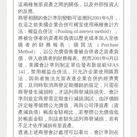
這兩種無形資產之間的關係，以及外部投資人
的反應。
商譽相關的會計準則變動可追溯到2001年6月，
在這之前美國企業合併可權宜使用兩種會計方
法：權益合併法（Pooling-of-interest method），
將被合併者的資產和負債以歷史成本加入至收
購者的財務報表；購買法（Purchase
Method），以公允價值衡量被合併者之資產負
債，併入收購者的財務報表。然而2001年6月以
後，美國會計準則制定單位發布新規範SFAS
141，禁用權益合併法，只允許企業使用購買
法，因前者無法允當表達企業合併的經濟實
質，且同時取消商譽定期攤銷的規定，只需在
商譽發生減損時，才認列商譽減損損失。會計
準則規定商譽需定期進行減損測試，由評價師
評定報導個體公允價值，再與公司淨資產（資
產減負債）帳面金額相比，若整體公允價值低
於帳面金額，則該差額先認列商譽減損，若有
不足才依序減損有形資產。
透過上述商譽會計處理可以看出，會計準則在