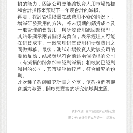
損的能力，因該公司更能讓投資人用市場指標
和會計指標來預期下一年度會計的減損。
再者，探討管理階層在總費用不變的情況下，
增減研發費用的方法。將未預期的銷貨成本及
一般管理銷售費用，與研發費用跑回歸模型，
其結果顯示兩者關係為負向，表示經理人可能
在銷貨成本、一般管理銷售費用和研發費用之
間做挪移。最後，測試市場投資人對該公司的
股價反應，結果發現符合前述兩個指標的公司
（有減損的跡象卻未認列減損）相較於已認列
減損的公司，其市場評價較差，符合研究的預
期。
此次種子教師研究計畫之分享，使教授們有機
會腦力激盪，開啟更豐富的研究領域與主題。
資料來源: 台大管院院行政辦公室
撰文者: 會計學研究所碩士生 楊蕙如