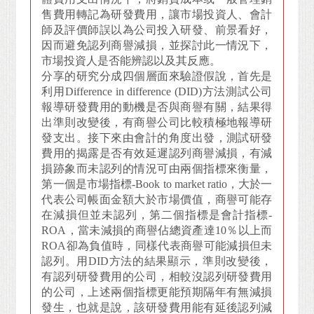
售費用轉記為研發費用，讓市場投資人、會計
師及評價師誤以為公司投入研發、前景看好，
因而避免認列商譽減損，並探討此一情況下，
市場投資人是否能辨認以及其反應。
分享的研究分成四個層面來驗證假說，首先是
利用Difference in difference (DID)方法測試公司
報導研發費用的動機是否與商譽有關，結果得
出準則改變後，有商譽公司比較積極地報導研
發支出。接下來由會計的角度出發，測試研發
費用的揭露是否有效延遲認列商譽減損，有減
損跡象而未認列的情況可由兩個指標來衡量，
第一個是市場指標-Book to market ratio，大於一
代表公司帳面金額大於市場價值，商譽可能存
在減損但並未認列，第二個指標是會計指標-
ROA，當未減損的商譽佔總資產達10％以上而
ROA卻為負值時，同樣代表商譽可能減損但未
認列。用DID方法的結果顯示，準則改變後，
有認列研發費用的公司，相較沒認列研發費用
的公司，上述兩個指標更能預期隔年有無減損
發生，也就是說，該研發費用能有延後認列減