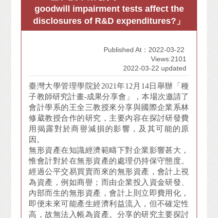
goodwill impairment tests affect the
disclosures of R&D expenditures?」
Published At：2022-03-22
Views:2101
2022-03-22 updated
臺灣大學管理學院於2021年12月14日舉辦「種
子教師研究計畫-成果分享會」，本場次邀請了
會計學系的王全三教授來分享與國際企業系林
修葳教授合作的研究，主要內容在探討研發費
用揭露對於商譽減損的影響，及其可能的原
因。
無形資產在知識經濟範疇下對企業影響甚大，
惟會計對於在無形資產的處理仍持保守態度。
經過公平交易買賣而來的無形資產，會計上視
為資產，例如商譽；而由企業投入資金研發、
內部而生的無形資產，會計上則立即費用化，
即便未來可能產生經濟利益流入，但不確定性
高，故無法入帳為資產。分享的研究主要探討