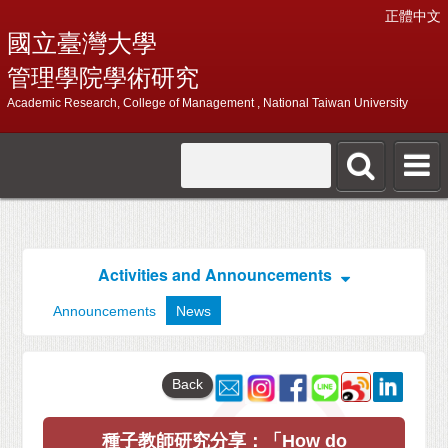
正體中文
國立臺灣大學
管理學院學術研究
Academic Research, College of Management , National Taiwan University
Activities and Announcements
Announcements
News
Back
種子教師研究分享：「How do