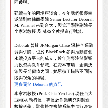
同參與。
延續去年的兩場座談會，今年我們很榮幸
邀請到哈佛商學院
Senior Lecturer Deborah
M. Winshel
來到台大，與管理學院副院長
李家岩教授
及
林益全教授進行對談。
Deborah
曾於
JPMorgan Chase
深耕企業融
資與併購，也於
BlackRock
參與推動首個
永續投資平台的成立，近年則專注於影響
力投資與教育領域。在資本市場、企業決
策與長期價值之間，她累積了橫跨不同階
段與視角的經驗。
更多關於
Deborah
的資訊
李家岩教授
(Prof. Chia-Yen Lee)
現任台大
EiMBA
執行長，專長於作業研究與製造
數據科學，聚焦於在複雜系統中進行決策