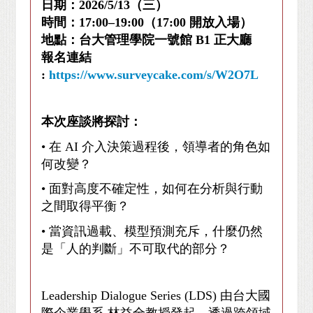
日期：
2026/5/13
（三）
時間：
17:00–19:00
（
17:00
開放入場）
地點：台大管理學院一號館
B1
正大廳
報名連結
:
https://www.surveycake.com/s/W2O7L
本次座談將探討：
•
在
AI
介入決策過程後，領導者的角色如
何改變？
•
面對高度不確定性，如何在分析與行動
之間取得平衡？
•
當資訊過載、模型預測充斥，什麼仍然
是「人的判斷」不可取代的部分？
Leadership Dialogue Series (LDS)
由台大國