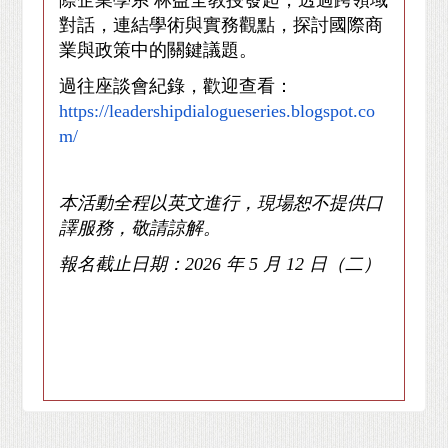
際企業學系
林益全教授發起，透過跨領域
對話，連結學術與實務觀點，探討國際商
業與政策中的關鍵議題。
過往座談會紀錄，歡迎查看：
https://leadershipdialogueseries.blogspot.co
m/
本活動全程以英文進行，現場恕不提供口
譯服務，敬請諒解。
報名截止日期：
2026
年
5
月
12
日（二）