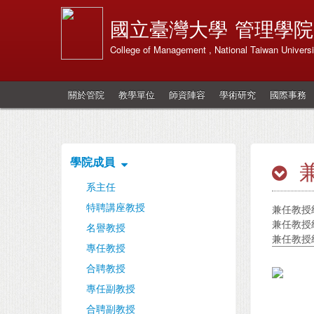
國立臺灣大學
管理學院
College of Management , National Taiwan Universi
關於管院
教學單位
師資陣容
學術研究
國際事務
學院成員
系主任
特聘講座教授
兼任教授
兼任教授
名譽教授
兼任教授
專任教授
合聘教授
專任副教授
合聘副教授