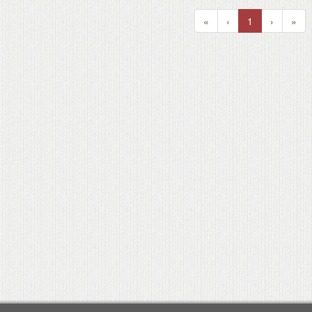
«
‹
1
›
»