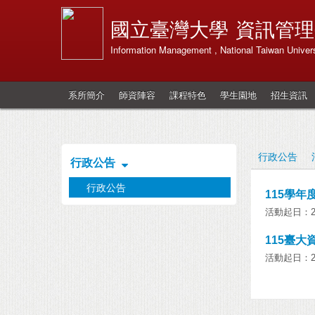
國立臺灣大學
資訊管理
Information Management , National Taiwan Univers
系所簡介
師資陣容
課程特色
學生園地
招生資訊
行政公告
行政公告
行政公告
115學
活動起日：202
115臺
活動起日：202