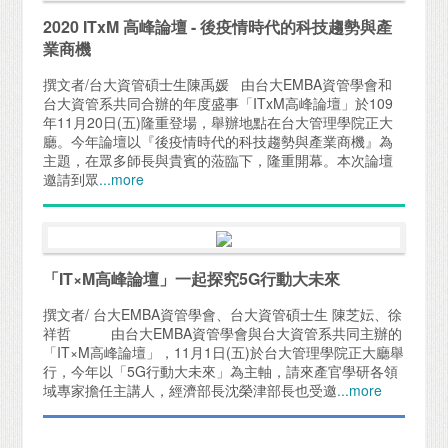
2020 ITxM 高峰論壇 - 後疫情時代的科技趨勢與產
業商機
撰文者/台大資管碩士生陳禹媛 由台大EMBA資管學會和
台大資管系共同合辦的年度盛事「ITxM高峰論壇」於109
年11月20日(五)隆重登場，舉辦地點在台大管理學院正大
廳。今年論壇以『後疫情時代的科技趨勢與產業商機』為
主題，在眾多師長與貴賓的蒞臨下，隆重開幕。本次論壇
邀請到眾
...more
「IT×M高峰論壇」一起探究5G行動大未來
撰文者/ 台大EMBA資管學會、台大資管碩士生 陳芝妘、徐
祥哲 由台大EMBA資管學會與台大資管系共同主辦的
「IT×M高峰論壇」，11月1日(五)於台大管理學院正大廳舉
行，今年以「5G行動大未來」為主軸，請來產官學研各領
域專家擔任主講人，經濟部長沈榮津部長也受邀
...more