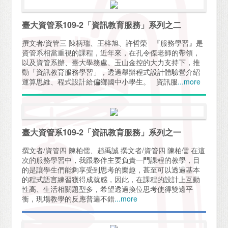
臺大資管系109-2「資訊教育服務」系列之二
撰文者/資管三 陳柄瑞、王梓旭、許哲榮 『服務學習』是
資管系相當重視的課程，近年來，在孔令傑老師的帶領，
以及資管系辦、臺大學務處、玉山金控的大力支持下，推
動「資訊教育服務學習」，透過舉辦程式設計體驗營介紹
運算思維、程式設計給偏鄉國中小學生。 資訊服
...more
臺大資管系109-2「資訊教育服務」系列之一
撰文者/資管四 陳柏儒、趙禹誠 撰文者/資管四 陳柏儒 在這
次的服務學習中，我跟夥伴主要負責一門課程的教學，目
的是讓學生們能夠享受到思考的樂趣，甚至可以透過基本
的程式語言練習獲得成就感，因此，在課程的設計上互動
性高、生活相關題型多，希望透過換位思考使得雙邊平
衡，現場教學的反應普遍不錯
...more