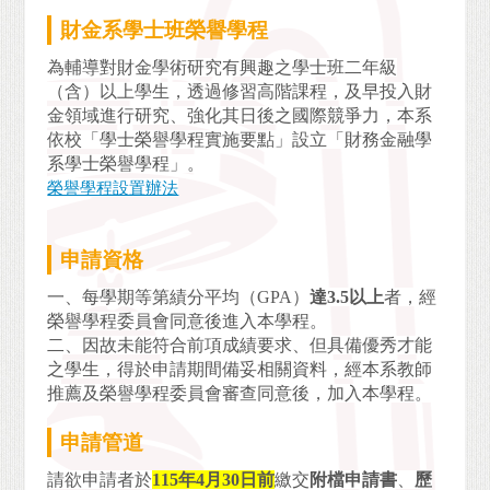
財金系學士班榮譽學程
為輔導對財金學術研究有興趣之學士班二年級
（含）以上學生，透過修習高階課程，及早投入財
金領域進行研究、強化其日後之國際競爭力，本系
依校「學士榮譽學程實施要點」設立「財務金融學
系學士榮譽學程」。
榮譽學程設置辦法
申請資格
一、每學期等第績分平均（GPA）
達3.5以上
者，經
榮譽學程委員會同意後進入本學程。
二、因故未能符合前項成績要求、但具備優秀才能
之學生，得於申請期間備妥相關資料，經本系教師
推薦及榮譽學程委員會審查同意後，加入本學程。
申請管道
請欲申請者於
115
年4月30日前
繳交
附檔申請書
、
歷