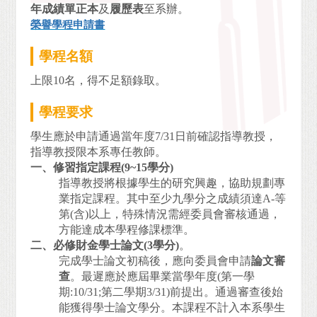
年成績單正本
及
履歷表
至系辦。
榮譽學程申請書
學程名額
上限10名，得不足額錄取。
學程要求
學生應於申請通過當年度7/31日前確認指導教授，
指導教授限本系專任教師。
一、修習指定課程(9~15學分)
指導教授將根據學生的研究興趣，協助規劃專
業指定課程。其中至少九學分之成績須達A-等
第(含)以上，特殊情況需經委員會審核通過，
方能達成本學程修課標準。
二、必修財金學士論文(3學分)
。
完成學士論文初稿後，應向委員會申請
論文審
查
。最遲應於應屆畢業當學年度(第一學
期:10/31;第二學期3/31)前提出。通過審查後始
能獲得學士論文學分。本課程不計入本系學生