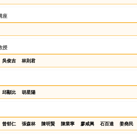
講座
教授
吳俊吉
林則君
邱顯比
胡星陽
曾郁仁
張森林
陳明賢
陳業寧
廖咸興
石百達
姜堯民