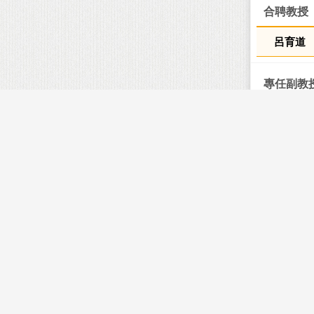
合聘教授
呂育道
專任副教
莊文議
專任助理
洪志清
兼任教授
池祥麟
兼任助理