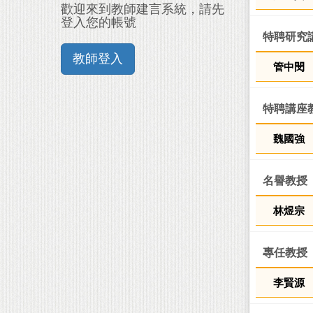
歡迎來到教師建言系統，請先
登入您的帳號
特聘研究
教師登入
管中閔
特聘講座
魏國強
名譽教授
林煜宗
專任教授
李賢源