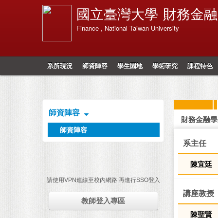
國立臺灣大學
財務金融
Finance , National Taiwan University
系所現況
師資陣容
學生園地
學術研究
課程特色
師資陣容
財務金融學
師資陣容
系主任
陳宜廷
請使用VPN連線至校內網路 再進行SSO登入
講座教授
教師登入專區
陳聖賢