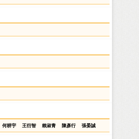
何耕宇
王衍智
賴淑青
陳彥行
張晏誠