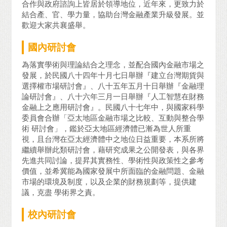
合作與政府諮詢上皆居於領導地位，近年來，更致力於
結合產、官、學力量，協助台灣金融產業升級發展。並
歡迎大家共襄盛舉。
國內研討會
為落實學術與理論結合之理念，並配合國內金融市場之
發展，於民國八十四年十月七日舉辦『建立台灣期貨與
選擇權市場研討會』、八十五年五月十日舉辦『金融理
論研討會』、八十六年三月一日舉辦『人工智慧在財務
金融上之應用研討會』。民國八十七年中，與國家科學
委員會合辦「亞太地區金融市場之比較、互動與整合學
術 研討會」，鑑於亞太地區經濟體已漸為世人所重
視，且台灣在亞太經濟體中之地位日益重要，本系所將
繼續舉辦此類研討會，藉研究成果之公開發表，與各界
先進共同討論，提昇其實務性、學術性與政策性之參考
價值，並希冀能為國家發展中所面臨的金融問題、金融
市場的環境及制度，以及企業的財務規劃等，提供建
議，克盡 學術界之責。
校內研討會