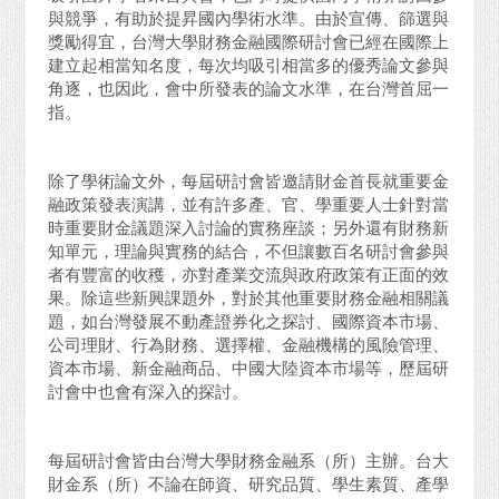
與競爭，有助於提昇國內學術水準。由於宣傳、篩選與
獎勵得宜，台灣大學財務金融國際研討會已經在國際上
建立起相當知名度，每次均吸引相當多的優秀論文參與
角逐，也因此，會中所發表的論文水準，在台灣首屈一
指。
除了學術論文外，每屆研討會皆邀請財金首長就重要金
融政策發表演講，並有許多產、官、學重要人士針對當
時重要財金議題深入討論的實務座談；另外還有財務新
知單元，理論與實務的結合，不但讓數百名研討會參與
者有豐富的收穫，亦對產業交流與政府政策有正面的效
果。除這些新興課題外，對於其他重要財務金融相關議
題，如台灣發展不動產證券化之探討、國際資本市場、
公司理財、行為財務、選擇權、金融機構的風險管理、
資本市場、新金融商品、中國大陸資本市場等，歷屆研
討會中也會有深入的探討。
每屆研討會皆由台灣大學財務金融系（所）主辦。台大
財金系（所）不論在師資、研究品質、學生素質、產學