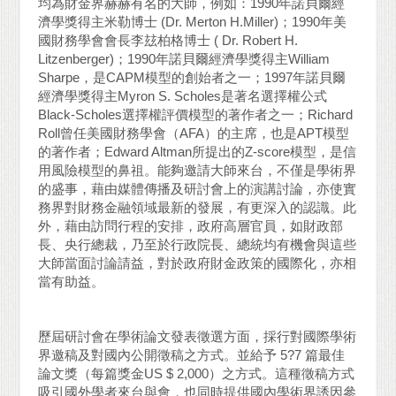
均為財金界赫赫有名的大師，例如：1990年諾貝爾經
濟學獎得主米勒博士 (Dr. Merton H.Miller)；1990年美
國財務學會會長李玆柏格博士 ( Dr. Robert H.
Litzenberger)；1990年諾貝爾經濟學獎得主William
Sharpe，是CAPM模型的創始者之一；1997年諾貝爾
經濟學獎得主Myron S. Scholes是著名選擇權公式
Black-Scholes選擇權評價模型的著作者之一；Richard
Roll曾任美國財務學會（AFA）的主席，也是APT模型
的著作者；Edward Altman所提出的Z-score模型，是信
用風險模型的鼻祖。能夠邀請大師來台，不僅是學術界
的盛事，藉由媒體傳播及研討會上的演講討論，亦使實
務界對財務金融領域最新的發展，有更深入的認識。此
外，藉由訪問行程的安排，政府高層官員，如財政部
長、央行總裁，乃至於行政院長、總統均有機會與這些
大師當面討論請益，對於政府財金政策的國際化，亦相
當有助益。
歷屆研討會在學術論文發表徵選方面，採行對國際學術
界邀稿及對國內公開徵稿之方式。並給予 5?7 篇最佳
論文獎（每篇獎金US $ 2,000）之方式。這種徵稿方式
吸引國外學者來台與會，也同時提供國內學術界誘因參