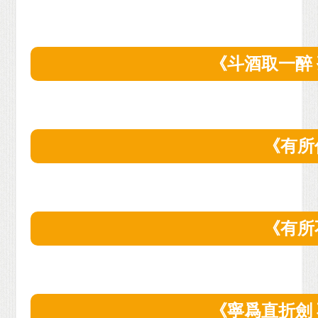
《斗酒取一醉
《有所
《有所
《寧爲直折劍