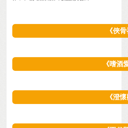
《俠骨
《嗜酒
《澄懷