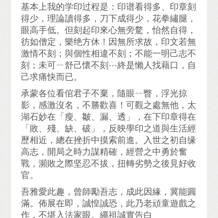
基本上我的学印过程是：印谱看得多、印章刻
得少，理論讀得多，刀下成得少，花拳繡腿，
眼高手低。但刻起印來心無旁騖，怡然自得，
彷如僧定，樂绝方休！因無所求故，印文若無
激情不刻；與個性相違不刻；不能一明己志不
刻；未可ㄧ舒己懷不刻⋯終是懶人找藉口，自
己求痛快而已。
承蒙各位看倌君子不棄，隨眼ㄧ瞥，浮光掠
影，感激沒名，不勝歡喜！可觀之處無他，太
湖石妙在「瘦、皺、漏、透」，在下印章得在
「敗、殘、缺、破」，反映學印之道與生活經
歷相近，總在挫折中摸索前進。入世之初自缘
高志，開局之時力謀精確，經營之中勇於奮
戰，瀕敗之際坚忍不拔，扭轉劣勢之後見好收
官。
吾雅愛此趣，曾師勵吾志，成此因緣，冀能圓
滿。佈展在即，誠惶誠恐，此乃老頑童遊戲之
作，不堪入法家眼。繩祖誠實告白