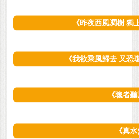
《昨夜西風凋樹 獨
《我欲乘風歸去 又恐
《聰者聽
《真水