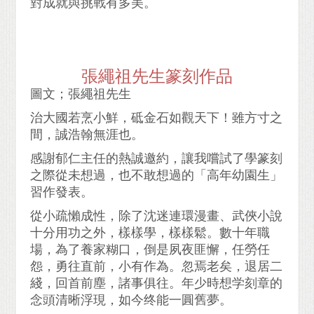
對成就與挑戰有多美。
張繩祖先生篆刻作品
圖文；張繩祖先生
治大國若烹小鮮，砥金石如觀天下！雖方寸之
間，誠浩翰無涯也。
感謝郁仁主任的熱誠邀約，讓我嚐試了學篆刻
之際從未想過，也不敢想過的「高年幼園生」
習作發表。
從小疏懶成性，除了沈迷連環漫畫、武俠小說
十分用功之外，樣樣學，樣樣鬆。數十年職
場，為了養家糊口，倒是夙夜匪懈，任勞任
怨，勇往直前，小有作為。忽焉老矣，退居二
綫，回首前塵，諸事俱往。年少時想学刻章的
念頭清晰浮現，如今终能一圓舊夢。