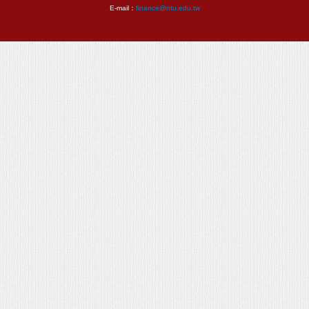
E-mail：
finance@ntu.edu.tw