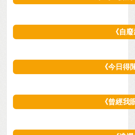
《自廢
《今日得
《曾經我