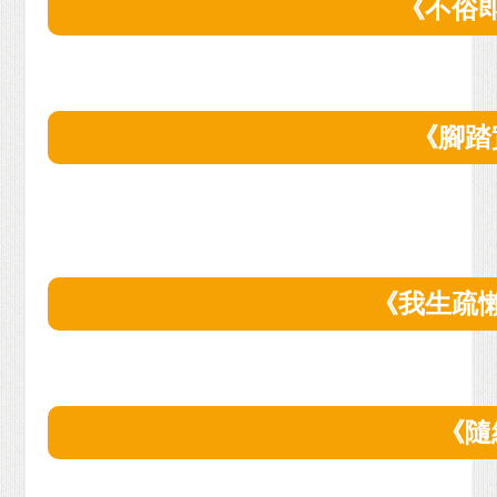
《不俗
《腳踏
《我生疏
《隨