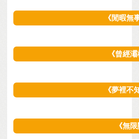
《閒暇無
《曾經灞
《夢裡不
《無限