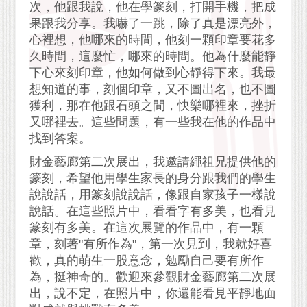
次，他跟我說，他在學篆刻，打開手機，把成
果跟我分享。我嚇了一跳，除了真是漂亮外，
心裡想，他哪來的時間，他刻一顆印章要花多
久時間，這麼忙，哪來的時間。他為什麼能靜
下心來刻印章，他如何做到心靜得下來。我最
想知道的事，刻個印章，又不圖出名，也不圖
獲利，那在他跟石頭之間，快樂哪裡來，挫折
又哪裡去。這些問題，有一些我在他的作品中
找到答案。
財金藝廊第二次展出，我邀請繩祖兄提供他的
篆刻，希望他用學生家長的身分跟我們的學生
說說話，用篆刻說說話，像跟自家孩子一樣說
說話。在這些照片中，看看字有多美，也看見
篆刻有多美。在這次展覽的作品中，有一顆
章，刻著"有所作為"，第一次見到，我就好喜
歡，真的萌生一股意念，勉勵自己要有所作
為，挺神奇的。歡迎來參觀財金藝廊第二次展
出，說不定，在照片中，你還能看見平靜地面