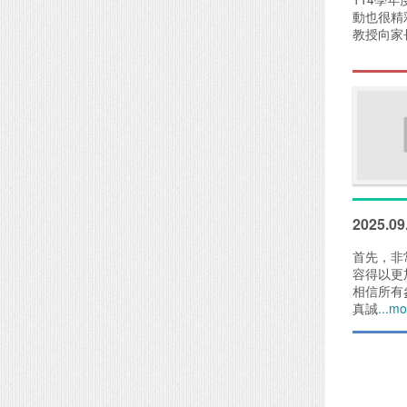
動也很精
教授向家
2025.
首先，非
容得以更
相信所有
真誠
...m