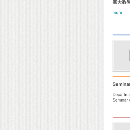
臺大教
more
Seminar
Departmen
Seminar 