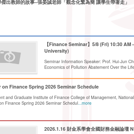
學傑出教師的故事–張晏誠老師「觀念化繁為簡 讓學生帶著走」
【Finance Seminar】5/8 (Fri) 10:30 AM –
University)
Seminar Information Speaker: Prof. Hui-Jun Che
Economics of Pollution Abatement Over the Lif
 on Finance Spring 2026 Seminar Schedule
t and Graduate Institute of Finance College of Management, National
on Finance Spring 2026 Seminar Schedul
...more
2026.1.16 財金系學會全國財務金融論壇 N