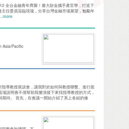
les/1100112 全台金融青年齊聚！臺大財金攜手產官學，打造下
金隆主任委員蒞臨現場，分享台灣金融市場展望，勉勵年
...more
 Asia/Pacific
的財金所指導教授座談會，讓我對於如何與教授聯繫、進行面
這場說明會不僅幫助我釐清接下來找指導教授的方式，
與期待。 首先，在會議一開始介紹了系上各組的修
長和同學參加踴躍，互