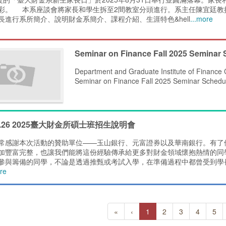
彩。 本系座談會將家長和學生拆至2間教室分頭進行。系主任陳宜廷教
長進行系所簡介、說明財金系簡介、課程介紹、生涯特色&hell
...more
Seminar on Finance Fall 2025 Seminar
Department and Graduate Institute of Finance 
Seminar on Finance Fall 2025 Seminar Schedu
09.26 2025臺大財金所碩士班招生說明會
常感謝本次活動的贊助單位——玉山銀行、元富證券以及華南銀行。有了
加豐富完整，也讓我們能將這份經驗傳承給更多對財金領域懷抱熱情的同
參與籌備的同學，不論是透過推甄或考試入學，在準備過程中都曾受到學
ore
«
‹
1
2
3
4
5