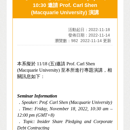
10:30 邀請 Prof. Carl Shen
(Macquarie University) 演講
活動起日：2022-11-18
發佈日期：2022-11-14
瀏覽數：982
2022-11-14 更新
本系擬於
11/18
(
五
)
邀請
Prof. Carl Shen
(Macquarie University) 至本所進行專題演講，相
關訊息如下：
Seminar Information
．
Speaker: Prof. Carl Shen (Macquarie University)
．
Time: Friday, November 18, 2022, 10:30 am –
12:00 pm (GMT+8)
．
Topic: Insider Share Pledging and Corporate
Debt Contracting