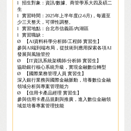
l
招生對象：資訊/數據、商管學系大四及碩二
生
l
實習時間：2025年上半年度(2-6月)，每週至
少三天整天，可彈性調整。
l
實習地點：台北市信義區/內湖區
l
實習職缺：
Ø
【AI資料科學分析師/工程師 實習生】
參與AI端到端布局，從技術到應用探索各項AI
發展與風險管控
Ø
【IT資訊系統架構師/分析師 實習生】
協助銀行核心系統升級，實現金融數位轉型
Ø
【國際業務管理人員 實習生】
深入銀行業務與國際金融脈動，培養數位金融
領域分析與專案管理能力
Ø
【信用卡產品經理 實習生】
參與信用卡產品規劃與推廣，進入數位金融領
域並培養專案管理技能