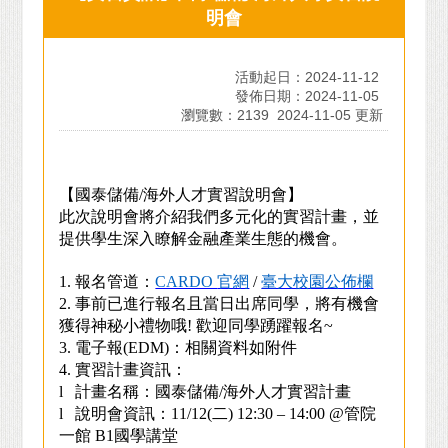
明會
活動起日：2024-11-12
發佈日期：2024-11-05
瀏覽數：2139
2024-11-05 更新
【國泰儲備/海外人才實習說明會】
此次說明會將介紹我們多元化的實習計畫，並
提供學生深入瞭解金融產業生態的機會。
1.
報名管道：
CARDO
官網
/
臺大校園公佈欄
2.
事前已進行報名且當日出席同學，將有機會
獲得神秘小禮物哦! 歡迎同學踴躍報名~
3.
電子報(EDM)：相關資料如附件
4.
實習計畫資訊：
l
計畫名稱：國泰儲備/海外人才實習計畫
l
說明會資訊：11/12(二) 12:30 – 14:00 @管院
一館 B1國學講堂