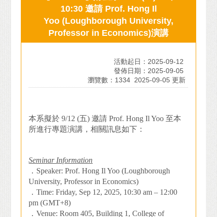
10:30 邀請 Prof. Hong Il
Yoo (Loughborough University,
Professor in Economics)演講
活動起日：2025-09-12
發佈日期：2025-09-05
瀏覽數：1334
2025-09-05 更新
本系擬於
9/12 (
五
)
邀請
Prof. Hong Il Yoo
至本
所進行專題演講，相關訊息如下：
Seminar Information
．
Speaker: Prof. Hong Il Yoo (Loughborough
University, Professor in Economics)
．
Time: Friday, Sep 12, 2025, 10:30 am – 12:00
pm (GMT+8)
．
Venue: Room 405, Building 1, College of