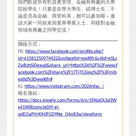
我們歡迎所有對資產管理、金融有興趣的大專
院校學生！只要是在學大學生、碩博士生，不
論是否為金融、商管科系，都可以參加喔～邀
請大家一同前來與業界專業人士、同樣對金融
領域有興趣之同學交流！
聯絡方式：
FB:
https://www.facebook.com/profile.php?
id=61581250974422&mibextid=wwXIfr&rdid=eSLz
ZwRzhSiDexud&share_url=https%3A%2F%2Fwww.f
acebook.com%2Fshare%2F17Tj7GSJoo%2F%3Fmib
extid%3DwwXIfr#
IG:
https://www.instagram.com/2026nfac_/
報名連結：
https://docs.google.com/forms/d/e/1FAIpQLSd3W
x41WiRzsmcIgDIY-gI-
zxIEOaPVrKjHJFGD9Ng_Q6nX3w/viewform