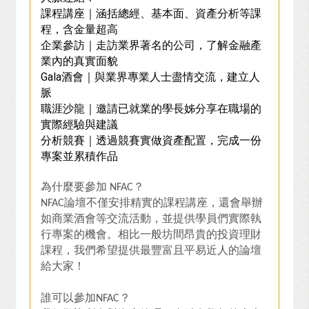
課程講座｜涵括總經、基本面、資產分析等課
程，含金量超高
企業參訪｜走訪業界著名的公司，了解金融產
業內的真實面貌
Gala
酒會｜與業界專業人士盡情交流，建立人
脈
職涯沙龍｜邀請已就業的學長姊分享在職場的
實際經驗與建議
分析競賽｜透過競賽實做資產配置，完成一份
專案並累積作品
為什麼要參加 NFAC？
NFAC論壇不僅安排精實的課程講座，還會舉辦
如商業酒會等交流活動，並提供學員們實際執
行專案的機會。相比一般坊間昂貴的投資理財
課程，我們希望提供最豐富且平易近人的論壇
給大家！
誰可以參加NFAC？