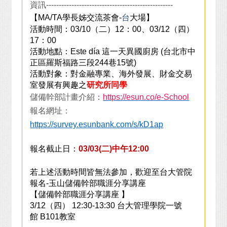
資訊--------------------------------------------------
【MA/TA學長姊交流茶會-
台
大場】
活動時間：03/10（二）12：00、03/12（四）
17：00
活動地點：Este día 這一天異國廚房 (台北市中
正區羅斯福路三段244巷15號)
活動對象：對金融專業、海外發展、財金交易
室發展有興趣之
研究所同學
儲備幹部計畫介紹：
https://esun.co/e-School
報名網址：
https://survey.esunbank.com/s/kD1ap
報名截止日：
03/03(
二)中午12:00
若上述活動時間皆無法參加，歡迎至台大管院
報名-玉山儲備幹部職涯分享講座
【儲備幹部職涯分享講座 】
3/12
（四） 12:30-13:30 台大管理學院一號
館 B101教室