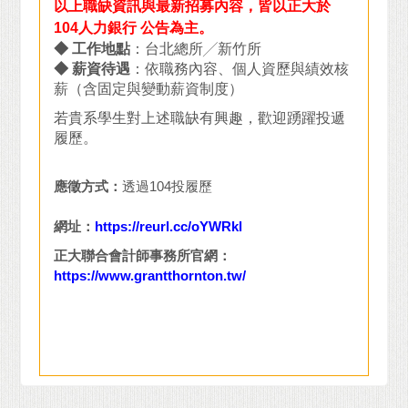
以上職缺資訊與最新招募內容，皆以正大於
104人力銀行 公告為主。
◆ 工作地點
：台北總所╱新竹所
◆ 薪資待遇
：依職務內容、個人資歷與績效核
薪（含固定與變動薪資制度）
若貴系學生對上述職缺有興趣，歡迎踴躍投遞
履歷。
應徵方式：
透過104投履歷
網址：
https://reurl.cc/oYWRkl
正大聯合會計師事務所官網：
https://www.grantthornton.tw/