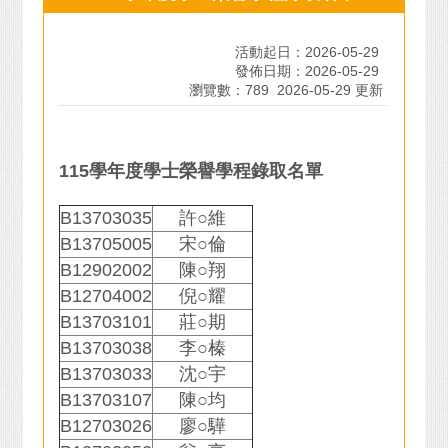
活動起日：2026-05-29
發佈日期：2026-05-29
瀏覽數：789
2026-05-29 更新
115學年度學士榮譽學程錄取名單
B13703035
許○維
B13705005
宋○倫
B12902002
陳○翔
B12704002
倪○耀
B13703101
莊○期
B13703038
李○榛
B13703033
沈○宇
B13703107
陳○均
B12703026
廖○驊