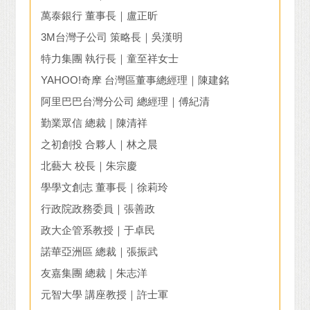
萬泰銀行 董事長｜盧正昕
3M台灣子公司 策略長｜吳漢明
特力集團 執行長｜童至祥女士
YAHOO!奇摩 台灣區董事總經理｜陳建銘
阿里巴巴台灣分公司 總經理｜傅紀清
勤業眾信 總裁｜陳清祥
之初創投 合夥人｜林之晨
北藝大 校長｜朱宗慶
學學文創志 董事長｜徐莉玲
行政院政務委員｜張善政
政大企管系教授｜于卓民
諾華亞洲區 總裁｜張振武
友嘉集團 總裁｜朱志洋
元智大學 講座教授｜許士軍