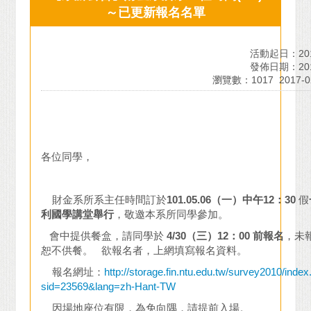
～已更新報名名單
活動起日：201
發佈日期：201
瀏覽數：1017
2017-
各位同學，
財金系所系主任時間訂於
101.05.06
（一）中午
12
：
30
假
利國學講堂舉行
，敬邀本系所同學參加。
會中提供餐盒，請同學於
4/30
（三）12：00 前報名
，未
恕不供餐。 欲報名者，上網填寫報名資料。
報名網址：
http://storage.fin.ntu.edu.tw/survey2010/inde
sid=23569&lang=zh-Hant-TW
因場地座位有限，為免向隅，請提前入場。