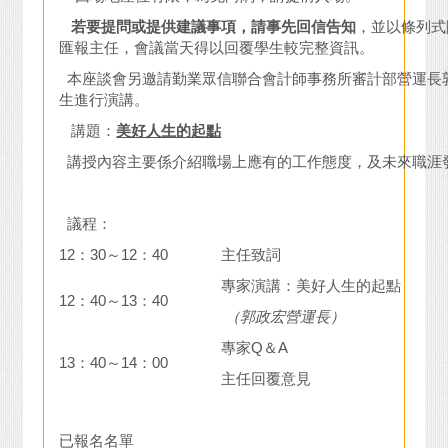
若要提問或提供建議事項，請事先回信告知
，並以條列式
匯報主任，會議當天得以回覆學生較完整資訊。
本座談會另邀請勤業眾信聯合會計師事務所審計部營運長
生進行演講。
講題：
美好人生的起點
講授內容主要係介紹職場上應有的工作態度，及未來職涯
議程：
12：30～12：40
主任致詞
專家演講：美好人生的起點
12：40～13：40
（郭政宏營運長）
專家Q＆A
13：40～14：00
主任回覆意見
已報名名單