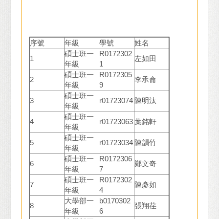
序號
年級
學號
姓名
碩士班一
R0172302
1
左如田
年級
1
碩士班一
R0172305
2
李承侖
年級
9
碩士班一
3
r01723074
陳明汰
年級
碩士班一
4
r01723063
葉銘軒
年級
碩士班一
5
r01723034
陳韻竹
年級
碩士班一
R0172306
6
鄭文奇
年級
7
碩士班一
R0172302
7
陳彥如
年級
4
大學部一
b0170302
8
張翔荏
年級
6