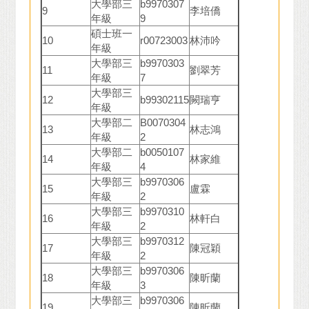
大學部三
b9970307
9
李培僑
年級
9
碩士班一
10
r00723003
林沛吟
年級
大學部三
b9970303
11
劉翠芳
年級
7
大學部三
12
b99302115
闕瑞亨
年級
大學部二
B0070304
13
林志鴻
年級
2
大學部二
b0050107
14
林家維
年級
4
大學部三
b9970306
15
盧霖
年級
2
大學部三
b9970310
16
林軒白
年級
2
大學部三
b9970312
17
陳冠穎
年級
2
大學部三
b9970306
18
陳昕蘭
年級
3
大學部三
b9970306
19
陳昕蘭