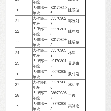
年級
3
大學部一
B0170310
20
陳矞璇
年級
6
大學部三
b9970302
21
郭昱彣
年級
7
大學部三
b9970304
22
陳思辰
年級
8
大學部一
B0170309
23
陳瑞葳
年級
8
大學部三
b9970305
24
林翔
年級
8
大學部一
b0170304
25
蕭湛東
年級
2
大學部二
b0070305
26
魏竹君
年級
2
大學部四
b9870306
27
林祐平
年級
6
大學部三
B9970306
28
單薇
年級
7
大學部三
b9970306
29
高裕唐
年級
8