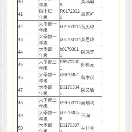
40
黃珮瑜
年級
9
碩士班一
R0172302
41
廖家軒
年級
0
大學部一
42
b01703114
黃思瑋
年級
大學部一
43
b01703114
黃思瑋
年級
大學部一
b0170301
44
陳佩萱
年級
0
大學部三
B9970300
45
鄭偉元
年級
1
大學部三
b9970304
46
魏家琪
年級
1
大學部一
B0170304
47
陳又瑜
年級
1
大學部三
48
b99703114
秦瑞均
年級
大學部一
b0170305
49
王珣
年級
6
大學部一
B0170307
50
林佳旻
年級
3