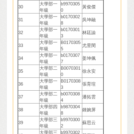
大學部一
b9970305
30
黃俊傑
年級
0
大學部一
b0170302
31
吳坤融
年級
8
大學部一
b0170301
32
林廷諭
年級
3
大學部一
B0170305
33
尤昱閔
年級
5
大學部一
b0170307
34
姜坤佩
年級
7
大學部二
B0070301
35
徐永安
年級
0
大學部一
B0170308
36
張育瑄
年級
3
大學部二
b0070308
37
潘拓雲
年級
4
大學部四
b9870304
38
鍾婉屏
年級
8
大學部三
b9970300
39
蘇思云
年級
2
大學部三
b9970302