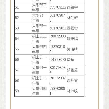
大學部三
51
b99703117
蕭鎮宇
年級
大學部一
b0170307
52
林劭軒
年級
5
大學部一
53
b01703011
游景畬
年級
碩士班二
R0072300
54
鍾秉諺
年級
4
大學部四
b9870310
55
路淯晴
年級
2
碩士班一
56
r01723073
瑞華
年級
大學部一
B0170308
57
張雅茹
年級
6
碩士班一
R0172307
58
蕭翔文
年級
8
大學部四
b9870309
59
林沛呅
年級
1