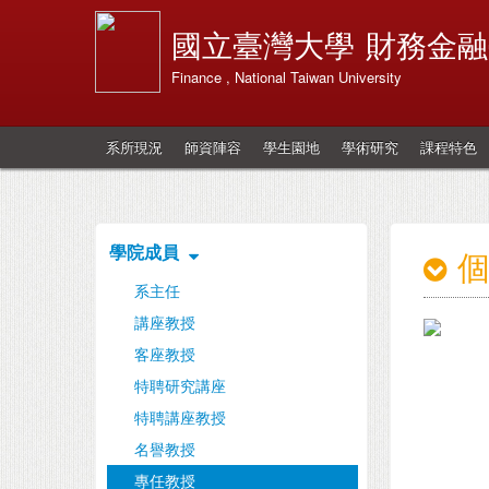
國立臺灣大學
財務金融
Finance , National Taiwan University
系所現況
師資陣容
學生園地
學術研究
課程特色
學院成員
系主任
講座教授
客座教授
特聘研究講座
特聘講座教授
名譽教授
專任教授