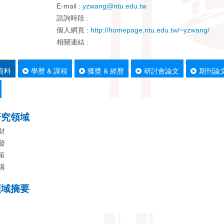
E-mail :
yzwang@ntu.edu.tw
諮詢時段 :
個人網頁 :
http://homepage.ntu.edu.tw/~yzwang/
相關連結 :
資料
學歷 & 課程
獲獎 & 經歷
研討會論文
期刊論
研究領域
財
發
策
購
領域摘要