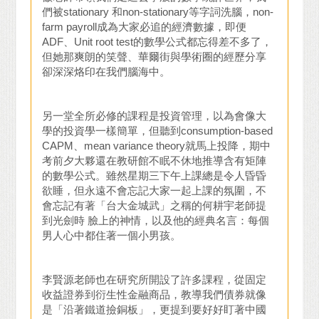
們被stationary 和non-stationary等字詞洗腦，non-
farm payroll成為大家必追的經濟數據，即便
ADF、Unit root test的數學公式都忘得差不多了，
但她那爽朗的笑聲、華爾街與學術圈的經歷分享
卻深深烙印在我們腦海中。
另一堂全所必修的課程是投資管理，以為會像大
學的投資學一樣簡單，但聽到consumption-based
CAPM、mean variance theory就馬上投降，期中
考前夕大夥還在教研館不眠不休地推導含有矩陣
的數學公式。雖然星期三下午上課總是令人昏昏
欲睡，但永遠不會忘記大家一起上課的氛圍，不
會忘記有著「台大金城武」之稱的何耕宇老師提
到光劍時 臉上的神情，以及他的經典名言：每個
男人心中都住著一個小男孩。
李賢源老師也在研究所開設了許多課程，從固定
收益證券到衍生性金融商品，教導我們債券就像
是「沿著鐵道撿銅板」，更提到要好好盯著中國