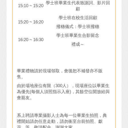
學士班畢業生代表致謝詞、影片回
15:10 ~ 15:20
顧
學士班在校生活回顧
15:20 ~ 16:20
撥穗儀式：學士班撥穗
學士班畢業生合影留念
16:20 ~ 16:30
禮成～
畢業禮物請於現場領取，會後恕不補發亦不販
售。
由於場地座位有限（300人），現場座位以畢業生
為優先(每個人須照指示入座)，其餘空位開放給與
會親友。
系上聘請專業攝影人士為每一位畢業生拍照，典
禮開始請勿任意走動，請勿衝至台前拍照、獻
花…等，敬請配合，謝謝大家。