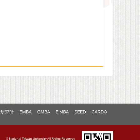
暨研究所
EMBA
GMBA
EiMBA
SEED
CARDO
© National Taiwan University All Rights Reserved