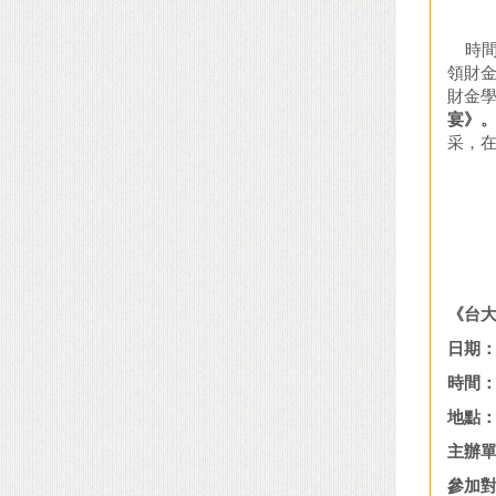
時間飛
領財金
財金學
宴》
采，
江山
萬紫
《台大
日期：2
時間：
地點：
主辦單
參加對