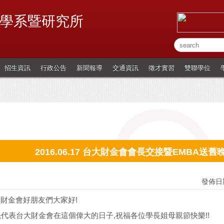
學系暨研究所
招生資訊
行政公告
新聞報導
交通資訊
徵才實習
雙聯學位
2016.06.17 台大財金會會長交接暨EMBA送舊晚
發佈日期
財金會好朋友們大家好!
表台大財金會在這個偉大的日子,祝福各位學長姐母親節快樂!!