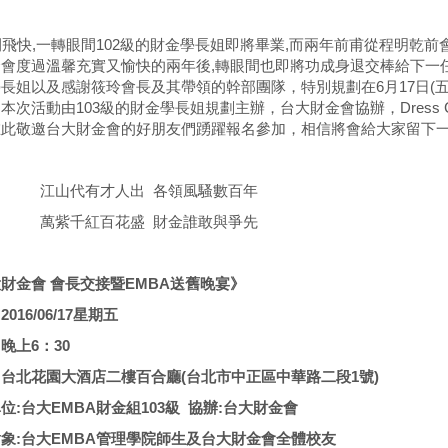
快,一轉眼間102級的財金學長姐即將畢業,而兩年前甫從程明乾
會度過溫馨充實又愉快的兩年後,轉眼間也即將功成身退交棒給下一任
長姐以及感謝筱玲會長及其帶領的幹部團隊，特別規劃在6月17日(五
。
本次活動由103級的財金學長姐規劃主辦，台大財金會協辦，Dress
在此敬邀台大財金會的好朋友們踴躍報名參加，相信將會給大家留下一
代有才人出 各領風騷數百年
千紅百花盛 財金誰敢與爭先
財金會 會長交接暨EMBA送舊晚宴》
016/06/17星期五
晚上6：30
台北花園大酒店二樓百合廳(台北市中正區中華路二段1號)
位:台大EMBA財金組103級 協辦:台大財金會
象:台大EMBA管理學院師生及台大財金會全體校友