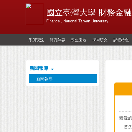
國立臺灣大學
財務金融
Finance , National Taiwan University
系所現況
師資陣容
學生園地
學術研究
課程特色
新聞報導
新聞報導
親愛的
首先代