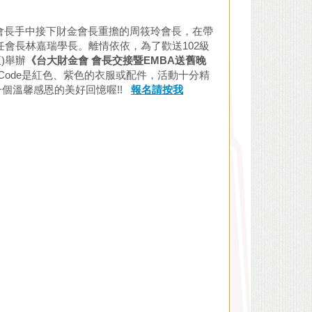
前會長手中接下財金會長重擔的周筱玲會長，在帶
會長林嘉瑞學長。離情依依，為了歡送102級
)舉辦
《台大財金會 會長交接暨EMBA送舊晚
 Code是紅色、紫色的衣服或配件，活動十分精
個溫馨感恩的美好回憶喔!!
報名請按我