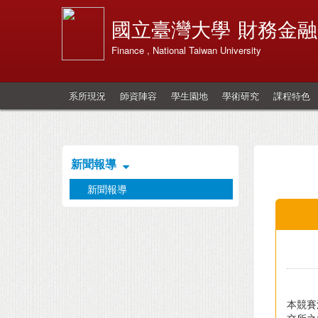
國立臺灣大學
財務金融
Finance , National Taiwan University
系所現況
師資陣容
學生園地
學術研究
課程特色
新聞報導
新聞報導
本競賽