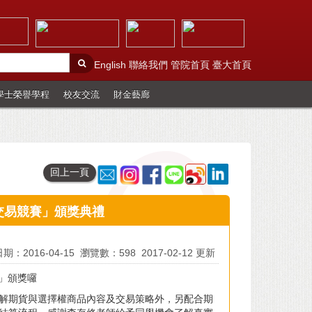
English
聯絡我們
管院首頁
臺大首頁
學士榮譽學程
校友交流
財金藝廊
回上一頁
模擬交易競賽」頒獎典禮
期：2016-04-15
瀏覽數：598
2017-02-12 更新
」頒獎囉
解期貨與選擇權商品內容及交易策略外，另配合期