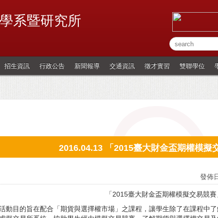
學系暨研究所
招生資訊
行政公告
新聞報導
交通資訊
徵才實習
雙聯學位
2016.04.13 「2015臺大財金盃期權
發佈日
「
2015
臺大財金盃期權模擬交易競賽
活動目的旨在配合「期貨與選擇權市場」之課程，讓學生除了在課程中了