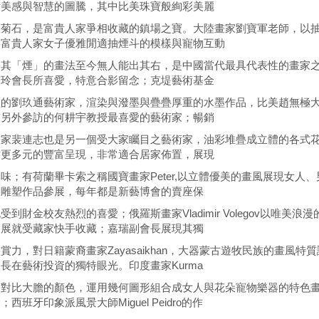
術美感與智慧的圖騰，其中比美珠寶般絢彩美麗
斑菊石，是富貴人家爭相收藏的鎮場之寶。大陸畫家劉寶軍老師，以
將富貴人家女子優雅閒適抽煙斗的模樣與寵物互動
，其「煙」的畫法至今無人能出其右，是中國當代最具代表性的畫家
筱玲會長所喜愛，特意合影留念；克堤藝術基金
植的劉玖通藝術家，渲染與潑墨與疊疊厚重的水墨作品，比美趙無極
前另外參訪的何耕宇教授最喜愛的藝術家；暢銷
畫家裴連志也是另一個受大家矚目之藝術家，油彩堆疊成立體的各式
作更多元的豐富呈現，非常適合居家佈置，展現
味；有荷蘭畢卡索之稱國寶畫家Peter,以立體優美的畫風展現女
銅雕塑作品參展，每年都是新藝博會的賣座保
受到財金校友熱烈的喜愛；俄羅斯畫家Vladimir Volegov以唯
開展就受藏家快手收藏；嘉瑞副會長展現其獨
賞力，對日籍蒙裔畫家Zayasaikhan，大器蒙古遊牧民族的畫風
長在藝術投資的獨特眼光。印度畫家Kurma
豔對比大膽的顏色，運用幾何圖形組合成女人與花朵寵物樂器的特色
；西班牙印象派風景大師Miguel Peidro的作