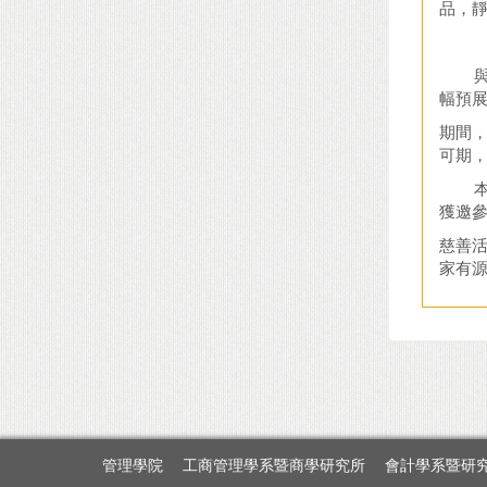
品，
與會
幅預展
期間，
可期
本次
獲邀
慈善
家有
管理學院
工商管理學系暨商學研究所
會計學系暨研