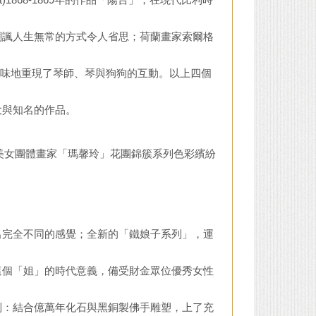
嘲諷人生無常的方式令人省思；荷蘭畫家索爾格
畫法，趣味地重現了琴師、琴與狗狗的互動。以上四個
大與知名的作品。
女團體畫家「瑪馨玲」花團錦簇系列色彩繽紛
出完全不同的感覺；全新的「鐵娘子系列」，運
這個「姐」的時代意義，備受財金眾位優秀女性
列：結合億萬年化石與黑銅製佛手雕塑，上了充