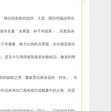
「模仿與創新的詭辯」主題，開宗明義說明在
父的塞尚名畫「水果盤、杯子和蘋果」，高更因為
女子肖像畫，略大比例的水果盤，在在都是模仿
蒙娜麗莎」是至今引用與複製最多的藝術品，像達利將
美術館的鎮館之寶，畫家委拉斯奎茲的「侍女」，在
幅作品來用自己風格模仿這幅畫中的主角，但是
)1868-1869年的作品「陽台」，在現代比利時