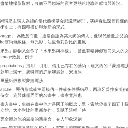
或盡情地攝影取材，各個不同領域的賓客更熱絡地聯絡感情與近況。
講座主講人為紐約當代藝術基金邱議慧經理，演繹看似深奧難懂的
藝術史上，有四種模仿與創新的形式
Homage」:為致意而畫，通常自詡為某大師的傳人，像現代繪畫之
mire塞尚無線條、無光影，注重色彩對比的畫風，
水果盤」靜物又創作了「水果盤與檸檬」，甚至有幅神似塞尚夫人的
omage致意」例子
Appropriations」挪用、引用、借用已存在的藝術：達文西的「
麗莎加上鬍子、波特羅的胖蒙娜麗莎，安迪沃
大量壁紙般複製蒙娜麗莎
Pastiche」襲仿形式或主題模仿ㄧ件或多件藝術品：西班牙普拉多
與侍女，狗與侏儒弄臣的名畫中，畫家竟然也
己畫入畫中，象徵在畫中他才是國王的概念，畢卡索就曾畫了四五十
與立體、大小對比的重新創作，又賦予這幅「侍
，完全屬於他的風格的新生命，令人印象深刻
Parody帶有嘲諷意味的模仿」：寫實與初期印象派大師「馬奈」(Manet