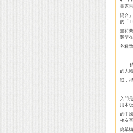
畫家雷內
陽台
的「Th
畫荷蘭
類型
各種
精采
的大
班，
入門
用木
的中
校友
簡單