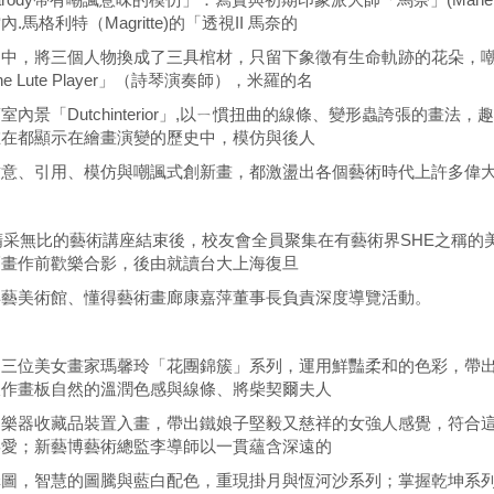
.馬格利特（Magritte)的「透視II 馬奈的
」中，將三個人物換成了三具棺材，只留下象徵有生命軌跡的花朵，
e Lute Player」（詩琴演奏師），米羅的名
室內景「Dutchinterior」,以ㄧ慣扭曲的線條、變形蟲誇張的
在在都顯示在繪畫演變的歷史中，模仿與後人
致意、引用、模仿與嘲諷式創新畫，都激盪出各個藝術時代上許多偉
無比的藝術講座結束後，校友會全員聚集在有藝術界SHE之稱的美
幅畫作前歡樂合影，後由就讀台大上海復旦
得藝美術館、懂得藝術畫廊康嘉萍董事長負責深度導覽活動。
是三位美女畫家瑪馨玲「花團錦簇」系列，運用鮮豔柔和的色彩，帶
板作畫板自然的溫潤色感與線條、將柴契爾夫人
國樂器收藏品裝置入畫，帶出鐵娘子堅毅又慈祥的女強人感覺，符合
喜愛；新藝博藝術總監李導師以一貫蘊含深遠的
構圖，智慧的圖騰與藍白配色，重現掛月與恆河沙系列；掌握乾坤系