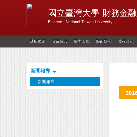
國立臺灣大學
財務金融
Finance , National Taiwan University
系所現況
師資陣容
學生園地
學術研究
課程特色
新聞報導
新聞報導
20