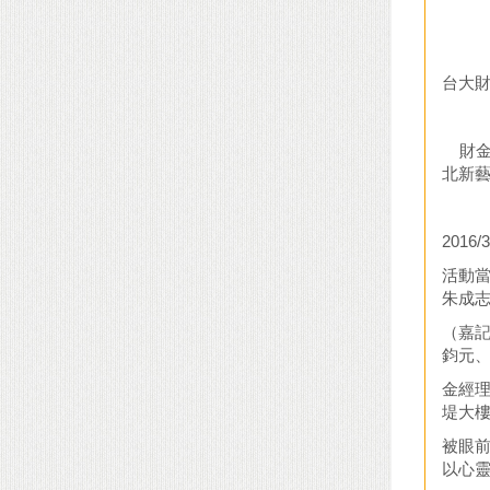
台大
財金
北新
2016/3
活動
朱成
（嘉記
鈞元
金經
堤大
被眼
以心