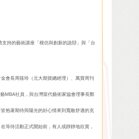
情支持的藝術講座「模仿與創新的詭辯」與「台
財金會長周筱玲（元大期貨總經理）、萬寶周刊
的藝MBA社員，與台灣當代藝術家協會理事長鄭
者皆抱著期待與陽光的好心情來到寬敞舒適的克
，在等待活動正式開始前，有人或靜靜地欣賞，