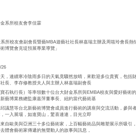
財金系所校友會李佳霖
系所校友會副會長暨藝MBA遊藝社社長林嘉瑞主辦及周筱玲會長熱
藝術博覽會克堤預展專業導覽」
/26
當天，連續寒冷陰雨多日的天氣竟驟然放晴，來歡迎多位貴賓，包括
志社長、李存修教授夫人與主辦人林嘉瑞副會長
寶石執行長）等率領數十位台大財金系所與EMBA校友與愛好藝術
、新藝博業務總監康嘉萍董事長、紐約當代藝術基
理邱議慧等台北新藝術博覽會成員進行藝術的講座與交流活動，參與
樓，一入展場，如進寶山，驚喜連連，目光立即
前來自歐美與亞洲三十多位藝術家，上百幅藝術品與雕塑展示所吸引
靈去體會藝術家傳遞的無聲動人的故事與訊息，