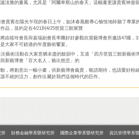
靜謐淡雅的畫風，尤其是「阿爾卑斯山的春天」這幅畫更讓貴賓神遊
貴賓在陽光乍現的春日上午，如沐春風般專心愉悅地聆聽了專業的
作品，並約定在4/21到4/25世貿三館展覽
將由筱玲會長與嘉瑞副會長率團好好參觀欣賞藝博會所邀請47國，31
，是大家不可錯過的年度藝術饗宴。
藝術活動在大家意猶未盡的餘韻中，互道「四月世貿三館新藝術博
參與新藝博會「百大名人，藝出慈悲」的
活動，將創意出一幅小畫，供新藝博會義賣，敬請期待，也請愛好粉
源源不絕的活力，創作出屬於我們這個時代的巨作。
究所
財務金融學系暨研究所
國際企業學系暨研究所
資訊管理學系