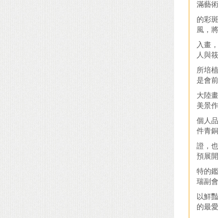
滿藝
的彩
風，
入畫
人與
所培
是會
大陸
美景
個人品
件青
證，也
預展
特的鑑
瑞副會
以鮮
的最愛