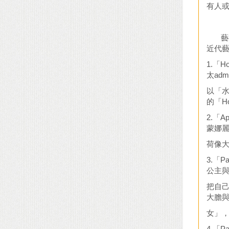
有人
藝術
近代
1.「
太ad
以「
的「H
2.「
蒙娜
荷像
3.「
公主
把自
大膽
女」
4.「