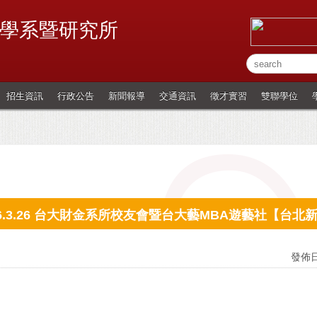
學系暨研究所
招生資訊
行政公告
新聞報導
交通資訊
徵才實習
雙聯學位
16.3.26 台大財金系所校友會暨台大藝MBA遊藝社【
發佈日