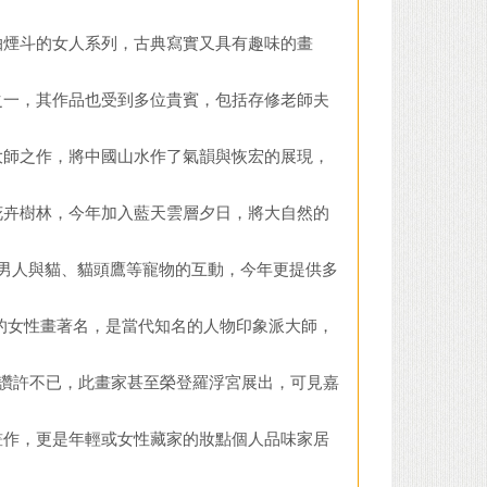
抽煙斗的女人系列，古典寫實又具有趣味的畫
之一，其作品也受到多位貴賓，包括存修老師夫
大師之作，將中國山水作了氣韻與恢宏的展現，
花卉樹林，今年加入藍天雲層夕日，將大自然的
人、男人與貓、貓頭鷹等寵物的互動，今年更提供多
美浪漫的女性畫著名，是當代知名的人物印象派大師，
特質讚許不已，此畫家甚至榮登羅浮宮展出，可見嘉
畫作，更是年輕或女性藏家的妝點個人品味家居