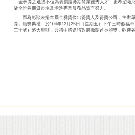
金彝獎之選拔不但為表揚證券期貨業優秀人才，更希望藉此
健全證券期貨市場及增進專業服務品質而努力。
而為彰顯表揚本屆金彝獎傑出得獎人及得獎公司，主辦單
獎」頒獎典禮，於104年12月25日（星期五）下午三時假
三十號）盛大舉辦，典禮中將邀請政府機關首長頒獎，歡迎