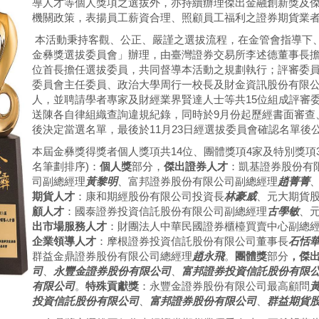
導人才等個人獎項之選拔外，亦持續辦理傑出金融創新獎及
機關政策，表揚員工薪資合理、照顧員工福利之證券期貨業
本活動秉持客觀、公正、嚴謹之選拔流程，在金管會指導下
金彝獎選拔委員會」辦理，由臺灣證券交易所李述德董事長
位首長擔任選拔委員，共同督導本活動之規劃執行；評審委
委員會主任委員、政治大學周行一校長及財金資訊股份有限公
人，並聘請學者專家及財經業界賢達人士等共15位組成評審
送陳各自律組織查詢違規紀錄，同時於9月份起歷經書面審查
後決定當選名單，最後於11月23日經選拔委員會確認名單後
本屆金彝獎得獎者個人獎項共14位、團體獎項4家及特別獎項
名筆劃排序)：
個人獎
部分，
傑出證券人才
：凱基證券股份有
司副總經理
黃黎明
、富邦證券股份有限公司副總經理
趙菁菁
期貨人才
：康和期經股份有限公司投資長
林豪威
、元大期貨
顧人才
：國泰證券投資信託股份有限公司副總經理
古學敏
、
出市場服務人才
：財團法人中華民國證券櫃檯買賣中心副總
企業領導人才
：摩根證券投資信託股份有限公司董事長
石恬
群益金鼎證券股份有限公司總經理
趙永飛
。
團體獎
部分
，傑
司
、
永豐金證券股份有限公司
、
富邦證券投資信託股份有限
有限公司
。
特殊貢獻獎
：永豐金證券股份有限公司最高顧問
投資信託股份有限公司
、
富邦證券股份有限公司
、
群益期貨