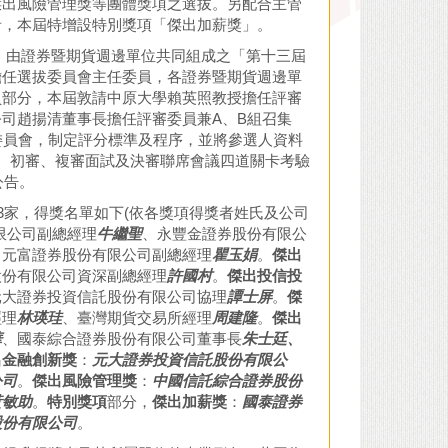
傑出風險管理獎等團體獎項之選拔。另配合主管
者，本屆特增設特別獎項「傑出加薪獎」。
、由證券暨期貨週邊單位共同組成之「第十三屆
擔任選拔委員會主任委員，各證券暨期貨週邊單
員部分，本屆敦請中原大學賴英照教授擔任評審
司趙揚清董事長擔任評審委員兼A、B組召集
委員會，制定評分標準及程序，並將參選人資料
、初審、複審面試及決審聯席會議四道關卡考驗
公告。
3家，得獎名單如下(依各獎項得獎者姓氏及公司
限公司副總經理
牛繼聖
、永豐金證券股份有限公
、元富證券股份有限公司副總經理
瞿玉娟
。
傑出
股份有限公司資深副總經理
許國村
。
傑出投信投
元大證券投資信託股份有限公司協理
譚士屏
。
傑
經理
林瑛珪
、臺灣期貨交易所經理
周建隆
。
傑出
華
、國泰綜合證券股份有限公司董事長
朱士廷、
出金融創新獎
：
元大證券投資信託股份有限公
公司
。
傑出風險管理獎
：
中國信託綜合證券股份
黃敏助
。
特別獎項
部分，
傑出加薪獎
：
國泰證券
股份有限公司
。