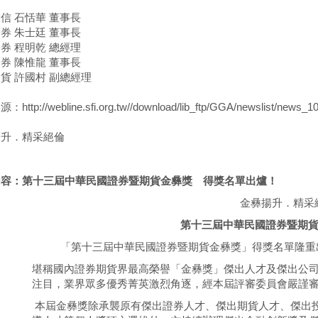
信 石恬華 董事長
券 朱士廷 董事長
券 程明乾 總經理
券 陳惟龍 董事長
貨 許國村 副總經理
ttp://webline.sfi.org.tw//download/lib_ftp/GGA/newslist/news_1
揚升．精采絕倫
內容：
第十三屆中華民國證券暨期貨金彝獎 得獎名單出爐！
金彝揚升．精
第十三屆中華民國證券暨期
「第十三屆中華民國證券暨期貨金彝獎」得獎名單隆重
堪稱國內證券期貨界最高榮譽「金彝獎」傑出人才及傑出公司選
注目，業界眾多優秀菁英激烈角逐，經本屆評審委員會嚴謹審議
本屆金彝獎除承襲原有傑出證券人才、傑出期貨人才、傑出