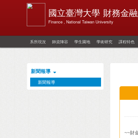
國立臺灣大學
財務金融
Finance , National Taiwan University
系所現況
師資陣容
學生園地
學術研究
課程特色
新聞報導
新聞報導
~~財