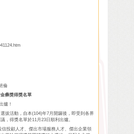
041124.htm
采絕倫
貨金彝獎得獎
名單
出爐！
拔活動，自本(104)年7月開鑼後，即受到各界
，得獎名單於11月23日順利出爐。
投信投顧人才、傑出市場服務人才、傑出企業領