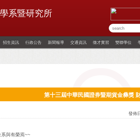
學系暨研究所
招生資訊
行政公告
新聞報導
交通資訊
徵才實習
雙聯學位
第十三屆中華民國證券暨期貨金彝獎 
發佈日
金系與有榮焉~~