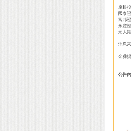
摩根投
國泰證
富邦證
永豐證
元大期
消息來源：h
金彝
公告