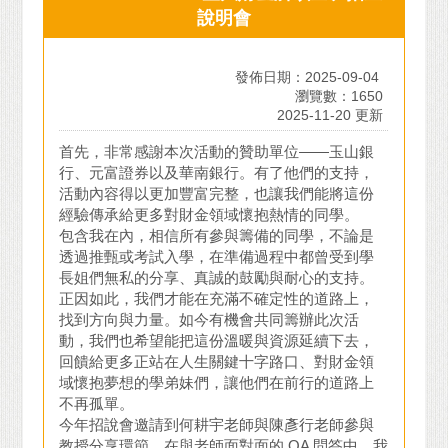
說明會
發佈日期：2025-09-04
瀏覽數：1650
2025-11-20 更新
首先，非常感謝本次活動的贊助單位——玉山銀
行、元富證券以及華南銀行。有了他們的支持，
活動內容得以更加豐富完整，也讓我們能將這份
經驗傳承給更多對財金領域懷抱熱情的同學。
包含我在內，相信所有參與籌備的同學，不論是
透過推甄或考試入學，在準備過程中都曾受到學
長姐們無私的分享、真誠的鼓勵與耐心的支持。
正因如此，我們才能在充滿不確定性的道路上，
找到方向與力量。如今有機會共同籌辦此次活
動，我們也希望能把這份溫暖與資源延續下去，
回饋給更多正站在人生關鍵十字路口、對財金領
域懷抱夢想的學弟妹們，讓他們在前行的道路上
不再孤單。
今年招說會邀請到何耕宇老師與陳彥行老師參與
教授分享環節。在與老師面對面的 QA 問答中，我