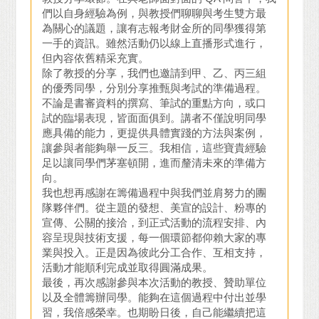
們以自身經驗為例，與教授們聊聊與考生雙方最
為關心的議題，讓有志報考財金所的同學獲得第
一手的資訊。雖然活動仍以線上直播形式進行，
但內容依舊精采充實。
除了教授的分享，我們也邀請到甲、乙、丙三組
的優秀同學，分別分享推甄與考試的準備過程。
不論是書審資料的撰寫、筆試的重點方向，或口
試的臨場表現，皆面面俱到。講者不僅說明同學
應具備的能力，更提供具體實踐的方法與案例，
讓參與者能夠舉一反三。我相信，這些寶貴經驗
足以讓同學們茅塞頓開，進而釐清未來的準備方
向。
我也想再感謝在籌備過程中與我們並肩努力的團
隊夥伴們。從主題的發想、美宣的設計、粉專的
宣傳、公關的接洽，到正式活動的流程安排、內
容呈現與技術支援，每一個環節都仰賴大家的專
業與投入。正是因為彼此分工合作、互相支持，
活動才能順利完成並取得圓滿成果。
最後，再次感謝參與本次活動的教授、贊助單位
以及全體籌辦同學。能夠在這個過程中付出並學
習，我倍感榮幸。也期盼日後，自己能繼續把這