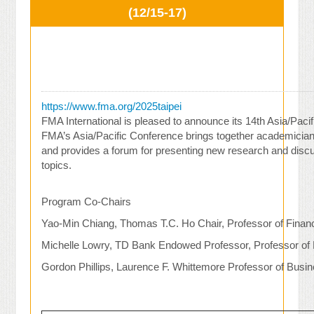
(12/15-17)
https://www.fma.org/2025taipei
FMA International is pleased to announce its 14th Asia/Pacif
FMA’s Asia/Pacific Conference brings together academicians 
and provides a forum for presenting new research and discu
topics.
Program Co-Chairs
Yao-Min Chiang, Thomas T.C. Ho Chair, Professor of Financ
Michelle Lowry, TD Bank Endowed Professor, Professor of 
Gordon Phillips, Laurence F. Whittemore Professor of Busin