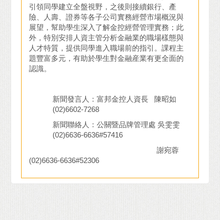
引領同學建立全盤視野，之後則接續銀行、產
險、人壽、證券等各子公司實務經營市場概況與
展望，幫助學生深入了解金控經營管理實務；此
外，特別安排人資主管分析金融業的職場樣態與
人才特質，提供同學進入職場前的指引。課程主
題豐富多元，有助於學生對金融産業有更全面的
認識。
新聞發言人：富邦金控人資長 陳昭如
(02)6602-7268
新聞聯絡人：公關暨品牌管理處 吳雯雯
(02)6636-6636#57416
謝宛蓉
(02)6636-6636#52306