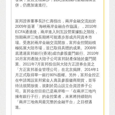
併，仍應加速進行。
富邦證券董事長許仁壽指出，兩岸金融交流始於
2009年簽署「海峽兩岸金融合作協議」，2010年
ECFA通過後，兩岸進入到互設營業據點之階段，
預期兩岸三地長期將可能逐步形成共同資本市
場。受惠於兩岸金融交流開放，富邦金控開始積
極拓展大陸市場，並已取得具體的成果。2008年
底透過富邦銀行(香港)成功參股廈門銀行、2010年
10月富邦產險大陸子公司富邦財產保險於廈門開
業、2011年7月富邦投信與大陸方正證券合資之
「方正富邦基金管理公司」在北京揭牌、2014年1
月正式取得華一銀行80%股權。另外，富邦金控正
在申請籌設富邦紫金人壽及參股徽商期貨，並等
待法規開放後，規劃於昆山設立合資證券子公
司。富邦金控目前已是兩岸唯一「在兩岸三地均
擁有銀行子行」的金控業者，未來將持續朝向
「兩岸三地佈局最完整的金融平台」之目標邁
進。