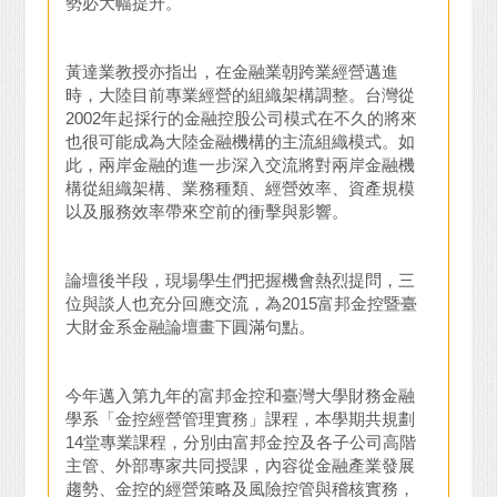
勢必大幅提升。
黃達業教授亦指出，在金融業朝跨業經營邁進
時，大陸目前專業經營的組織架構調整。台灣從
2002年起採行的金融控股公司模式在不久的將來
也很可能成為大陸金融機構的主流組織模式。如
此，兩岸金融的進一步深入交流將對兩岸金融機
構從組織架構、業務種類、經營效率、資產規模
以及服務效率帶來空前的衝擊與影響。
論壇後半段，現場學生們把握機會熱烈提問，三
位與談人也充分回應交流，為2015富邦金控暨臺
大財金系金融論壇畫下圓滿句點。
今年邁入第九年的富邦金控和臺灣大學財務金融
學系「金控經營管理實務」課程，本學期共規劃
14堂專業課程，分別由富邦金控及各子公司高階
主管、外部專家共同授課，內容從金融產業發展
趨勢、金控的經營策略及風險控管與稽核實務，