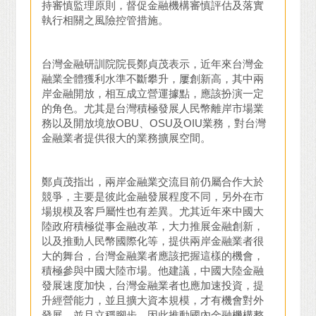
持審慎監理原則，督促金融機構審慎評估及落實
執行相關之風險控管措施。
台灣金融研訓院院長鄭貞茂表示，近年來台灣金
融業全體獲利水準不斷攀升，屢創新高，其中兩
岸金融開放，相互成立營運據點，應該扮演一定
的角色。尤其是台灣積極發展人民幣離岸市場業
務以及開放境放OBU、OSU及OIU業務，對台灣
金融業者提供很大的業務擴展空間。
鄭貞茂指出，兩岸金融業交流目前仍屬合作大於
競爭，主要是彼此金融發展程度不同，另外在市
場規模及客戶屬性也有差異。尤其近年來中國大
陸政府積極從事金融改革，大力推展金融創新，
以及推動人民幣國際化等，提供兩岸金融業者很
大的舞台，台灣金融業者應該把握這樣的機會，
積極參與中國大陸市場。他建議，中國大陸金融
發展速度加快，台灣金融業者也應加速投資，提
升經營能力，並且擴大資本規模，才有機會對外
發展，並且立穩腳步，因此推動國內金融機構整