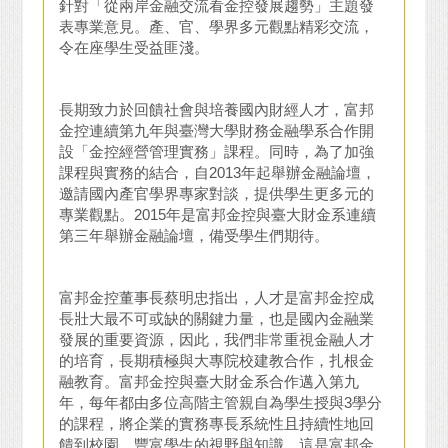
針對「從兩岸金融交流看金控發展趨勢」主題發
表專業意見。產、官、學界多元觀點精彩交流，
令在座學生受益匪淺。
長期致力於回饋社會與培養國內財經人才，富邦
金控連續第九年與臺灣大學財務金融學系合作開
設「金控經營管理實務」課程。同時，為了加強
課程與實務的結合，自2013年起舉辦金融論壇，
邀請國內產官學界專家對談，提供學生更多元的
專業觀點。2015年是富邦金控與臺大財金系連續
第三年舉辦金融論壇，備受學生們期待。
富邦金控董事長蔡明忠指出，人才是富邦金控成
長壯大最不可或缺的關鍵力量，也是國內金融業
發展的重要資源，因此，我們非常重視金融人才
的培育，長期積極與大專院校建教合作，扎根金
融教育。富邦金控與臺大財金系合作邁入第九
年，每年都由多位高階主管親自為學生授與3學分
的課程，將企業的實務專長系統性且持續性地回
饋到校園，豐富學生的視野與知識，這是富邦金