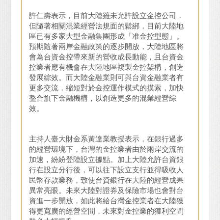
許仁壽表示，目前大陸雖未允許設立金控公司，
但隨著相關混業經營法規面的鬆綁，目前大陸地
區已有多家大型金融集團形成「准金控型態」。
預期隨著兩岸金融政策的逐步開放，大陸地區將
會為台資金控帶來新的營收成長動能，且台資金
控業者應有機會在大陸地區複製金控架構，創造
發展綜效。而大陸金融業則可與台資金融業者有
更多交流，縮短對於金控運作模式的摸索，加快
整合旗下金融機構，以創造更多的混業經營綜
效。
主持人臺大財金系黃達業教授表示，在銀行過多
的經營環境下，台灣的金控業者由於兩岸交流的
加速，紛紛登陸設立據點。加上大陸允許台資銀
行在設立分行後，可以往下設立支行並得吸收人
民幣存款業務，致使台資銀行在大陸的經營成果
異常亮眼。未來大陸對證券及保險市場也會對台
資進一步開放，如此將給台灣金控業者在大陸獲
得更寬廣的經營空間，未來對金控業的獲利空間