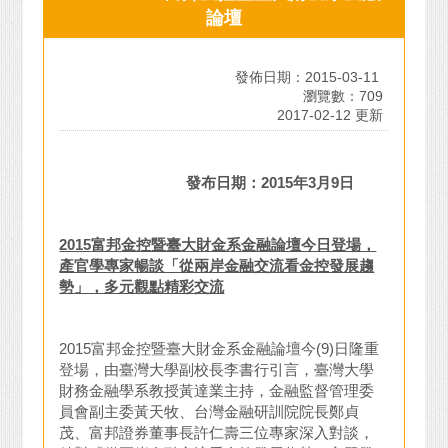
論壇
發佈日期：2015-03-11
瀏覽數：709
2017-02-12 更新
發布日期：
2015
年
3
月
9
日
2015
富邦金控暨臺大財金系金融論壇今日登場，
產官學專家暢談「從兩岸金融交流看金控發展趨
勢」，多元觀點精彩交流
2015富邦金控暨臺大財金系金融論壇今(9)日隆重
登場，由臺灣大學副校長李書行引言，臺灣大學
財務金融學系教授黃達業主持，金融監督管理委
員會副主委黃天牧、台灣金融研訓院院長鄭貞
茂、富邦證券董事長許仁壽三位專家深入對談，