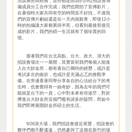
洽談廣告與經費，這些都是由我們25位招說會籌
備成員分工合作完成；我們也開拍了宣傳影片，
在暑假時大家共同有空的時間並不好找，不過我
們的宣傳片劇組還是在一天內就殺青，即使12小
時的拍攝讓大家都累得半死，但看到最後剪接完
成的影片，我們的碩一生活就有了個珍貴的回
憶。
接著我們在台北高點、台大、政大、清大的
招說會場次一一展開，其實當初我們每個人能進
入台大財金所，都有著自己獨特的經歷，或許是
考試多次的曲折，也或許是充滿忐忑的推甄準
備。在旁邊看著同學分享各自的心法給台下的考
生時，也會覺得有一絲奇妙，因為去年的我們可
能就是台下的一員，心中對未來有些迷茫，對於
擠進台大財金所這個門檻有諸多的疑問，而如今
我們即將展開財金所碩士的生活。
9/26清大場，我們招說會接近尾聲，招說會的
夥伴們都不辭遙遠，仍然參與了這個在新竹的場