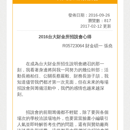
發佈日期：2016-09-26
瀏覽數：817
2017-02-12 更新
2016
台大財金所招說會心得
R05723064 財金碩一 張堯
在成為台大財金所招生說明會總召的那一
刻，我看著身邊將與我一同努力的幾位幹部：活
動長賴柏任、公關長蔡嚴毅、財務長游子頡，我
知道儘管我們都才第一次見面，但在未來的每場
招說會與籌備活動中，我們的感情也越來越深
刻。
招說會的前期籌備都不輕鬆，除了要與各個
場次的學校洽談場地外，也要當當臉書小編吸引
人氣並即時解答考生們的問題，還有與贊助廠商