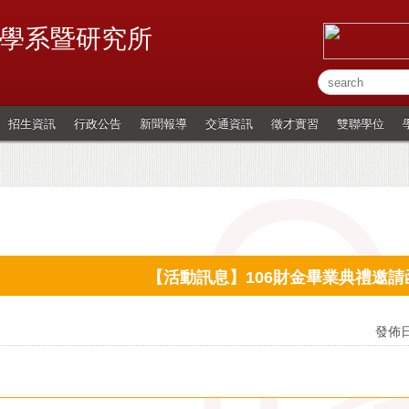
學系暨研究所
招生資訊
行政公告
新聞報導
交通資訊
徵才實習
雙聯學位
【活動訊息】106財金畢業典禮邀請函 (1
發佈日