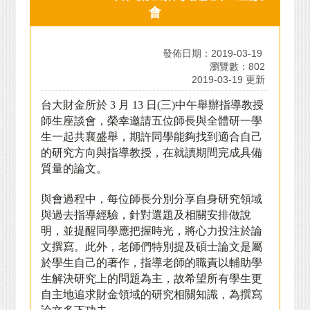
會
發佈日期：2019-03-19
瀏覽數：802
2019-03-19 更新
台大財金所於
3
月
13
日(三)中午舉辦指導教授
師生座談會，榮幸邀請五位師長與全體研一學
生一起共襄盛舉，期許同學能夠找到適合自己
的研究方向與指導教授，在就讀期間完成具備
質量的論文。
與會過程中，每位師長分別分享自身研究領域
與過去指導經驗，針對選題及相關安排做說
明，並提醒同學應把握時光，將心力投注於論
文撰寫。此外，老師們特別提及碩士論文是屬
於學生自己的著作，指導老師的職責以輔助學
生解決研究上的問題為主，故希望所有學生更
自主地追求財金領域的研究相關知識，為撰寫