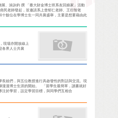
邱翊展、涂詠鈞 撰 「臺大財金博士班系友回娘家」活動
任姜堯民老師發起，並邀請系上曾郁仁老師、王衍智老
和十餘位在學博士生一同共襄盛舉，主要是想要藉由此
，現場亦開放線上
迎各界人士共襄
學長姐們，與五位教授進行具啟發性的對話與交流。現
聊漫漫博士生涯的開始。 「當學生最簡單，讀書就好
專注於學習，設定學習目標，與同學們互相合