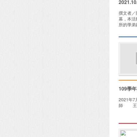
2021.
撰文者／
幕，本活
所的學弟
109學
2021年
師 王