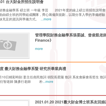
10.01 台大財金所招生說明會
財務金融學系 碩士班 一年級 李芸 2021年度的線上碩士班招生說明會已
動由碩士班的同學組成團隊，齊心籌備與規劃，以期分享入學的準備經驗
妹充足的資訊與準備方式。
...more
管理學院財務金融學系張晏誠、曾俊凱老師研究 
Finance》
more
年度 臺大財務金融學系暨 研究所畢業典禮
7月10日精彩時刻 姜主任堯民致詞 胡院長星陽 致詞 系友會蘇會長哲生 致
衍智老師 陳彥行老師 朴
...more
2021.01.20 2021臺大財金博士班系友回