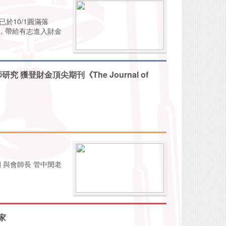
於10/1圓滿落
，帶給有志進入財金
獲登財金頂尖期刊《The Journal of
詞 與會師長 管中閔老
娘家