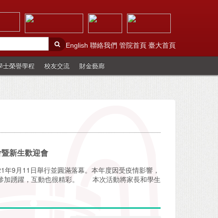
English
聯絡我們
管院首頁
臺大首頁
學士榮譽學程
校友交流
財金藝廊
談會暨新生歡迎會
21年9月11日舉行並圓滿落幕。本年度因受疫情影響，
學參加踴躍，互動也很精彩。 本次活動將家長和學生