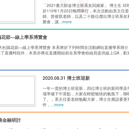
「2021臺大財金博士班系友回娘家」 博士生 
於110年1月20日晚間舉行，本次活動由系主
師、曾俊凱老師，以及二十餘位傑出博士班系友
聚會，讓
...more
鵑花節—線上學系博覽會
花節—線上學系博覽會 本系將於下列時間在活動網站直播學系簡介
除了直播時段外，本系亦將在直播開始前在系學會粉絲頁提供線上QA，歡
2020.08.31 博士班迎新
一年一度的博士班迎新，四位博士班的新同學及
場準備下午茶點，大家在輕鬆愉快的氣氛下，聊
了。」系主任姜老師勉勵大家，博士生應該要更
作，
...more
財務金融研討