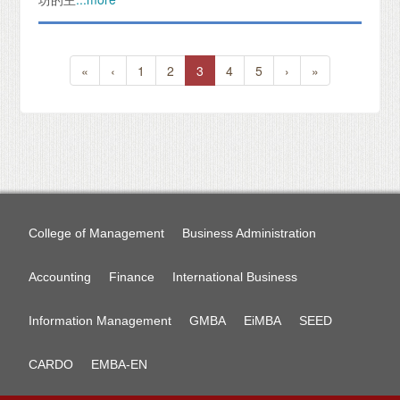
«
‹
1
2
3
4
5
›
»
College of Management
Business Administration
Accounting
Finance
International Business
Information Management
GMBA
EiMBA
SEED
CARDO
EMBA-EN