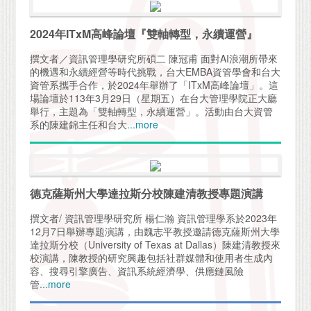
2024年ITxM高峰論壇『雙軸轉型，永續運營』
撰文者／資訊管理學研究所碩二 陳冠甫 面對AI浪潮所帶來
的機遇和永續經營等時代挑戰，台大EMBA資管學會和台大
資管系攜手合作，於2024年舉辦了「ITxM高峰論壇」。這
場論壇於113年3月29日（星期五）在台大管理學院正大廳
舉行，主題為「雙軸轉型，永續運營」。活動由台大資管
系的陳建錦主任和台大
...more
德克薩斯州大學達拉斯分校陳建清教授專題演講
撰文者/ 資訊管理學研究所 楊仁瀚 資訊管理學系於2023年
12月7日舉辦專題演講，由魏志平教授邀請德克薩斯州大學
達拉斯分校（University of Texas at Dallas）陳建清教授來
校演講，陳教授的研究興趣包括社群媒體和使用者生成內
容、搜尋引擎廣告、資訊系統經濟學、供應鏈風險
管
...more