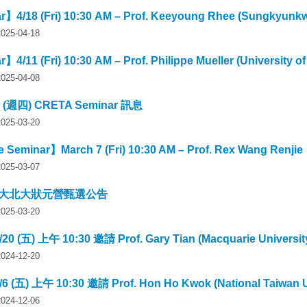
】4/18 (Fri) 10:30 AM – Prof. Keeyoung Rhee (Sungkyunkw
5-04-18
4/11 (Fri) 10:30 AM – Prof. Philippe Mueller (University o
5-04-08
日 (週四) CRETA Seminar 訊息
5-03-20
 Seminar】March 7 (Fri) 10:30 AM – Prof. Rex Wang Renjie
5-03-07
年臺大北大狀元營甄選公告
5-03-20
0 (五) 上午 10:30 邀請 Prof. Gary Tian (Macquarie Universi
4-12-20
 (五) 上午 10:30 邀請 Prof. Hon Ho Kwok (National Taiwan 
4-12-06