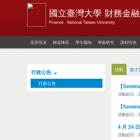
國立臺灣大學
財務金融
Finance , National Taiwan University
系所現況
師資陣容
學生園地
學術研究
課程特色
活動
徵才
行政公告
行政公告
【Seminar】
活動起日：202
【Seminar】
活動起日：202
4 月 24 
活動起日：202