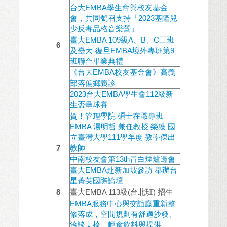
台大EMBA學生會與校友基金
會，共同號召支持「2023基隆兒
少反毒品格音樂營」
臺大EMBA 109級A、B、C三班
6
及臺大-復旦EMBA境外專班第9
班聯合畢業典禮
《台大EMBA校友基金會》高義
部落偏鄉義診
2023台大EMBA學生會112級新
生盃壘球賽
賀！管理學院 碩士在職專班
EMBA 湯明哲 兼任教授 榮獲 國
立臺灣大學111學年度 教學傑出
教師
7
中南校友會第13th冒白煙爐邊會
臺大EMBA赴新加坡參訪 舉辦台
星菁英國際論壇
8
臺大EMBA 113級(台北班) 招生
EMBA服務中心與交誼廳重新整
修落成，空間規劃有舒適沙發、
洽談桌椅、輕食飲料與提供