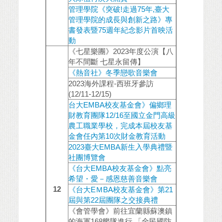
管理學院《突破!走過75年,臺大
管理學院的成長與創新之路》專
書發表暨75週年紀念影片首映活
動
《七星樂團》2023年度公演【八
年不間斷 七星永留傳】
《熱音社》冬季戀歌音樂會
2023海外課程-西班牙參訪
(12/11-12/15)
台大EMBA校友基金會》偏鄉理
財教育團隊12/16至國立金門高級
農工職業學校，完成本屆校友基
金會任內第10次財金教育活動
2023臺大EMBA新生入學典禮暨
社團博覽會
《台大EMBA校友基金會》點亮
希望・愛－感恩慈善音樂會
12
《台大EＭBA校友基金會》第21
屆與第22屆團隊之交接典禮
《會管學會》前往宜蘭縣蘇澳鎮
的海軍168艦隊進行 「全民國防