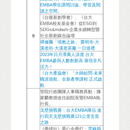
EMBA學生課間討論、學習及閱
讀之空間。
《台復新創學會》、《台大
EMBA校友基金會》從ESG到
SDGs&mdash-企業永續轉型暨
社企新創媒合論壇
9
禪修團「境教之旅」 齋明寺-大
溪老街-大溪老茶廠 一日巡禮
2023年日月潭萬人泳渡 台大
EMBA參與人數創新高 展現非凡
活力！
《台大產協會》「大師給問-未來
職涯巡航」全新產學課程 正式啟
航
管院行政團隊人事職務異動：陳
家麟教授改任副院長暨EMBA執
行長。
戈壁挑戰賽：台大EMBA隊伍 進
行四天戈壁挑戰賽121公里玄奘
之路
《壘球社》愛心全壘打：
雲林縣