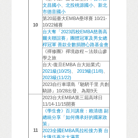
文昌國小
、
北投桃源國小
、
新北
市德音國小
第20屆臺大EMBA壘球賽 10/21-
10
10/22補賽
台大奪「2023四校EMBA慈善高
爾夫聯誼賽」團體冠軍及男女總
桿冠軍 善款全數捐贈心路基金會
《禪修團》禪境啟程～法鼓山參
學之旅
台大-復旦EMBA 台大始業式:
2021級(10/25)
、
2019級(11/8)
、
2023級(11/22)
2023自行車環島『馳騁千里 共創
騎跡』10/28出發、為期9天
2023台大EMBA第三屆高球日
11/14-11/15開賽
《學生會》百川講座：賴清德 副
總統分享「如何傳承好的國家政
策」
11
2023全國EMBA馬拉松接力賽 台
大隊伍再次大滿貫