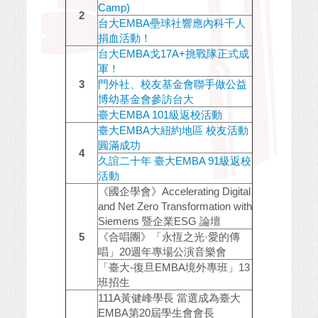
Camp)
2
台大EMBA壘球社響應內科千人
捐血活動！
台大EMBA戈17A+挑戰隊正式成
軍！
3
門外社、校友基金會聯手做公益
博幼基金會參訪台大
臺大EMBA 101級返校活動
臺大EMBA大紐約地區 校友活動
圓滿成功
4
久誼二十年 臺大EMBA 91級返校
活動
《國企學會》Accelerating Digital
and Net Zero Transformation with
Siemens 暨企業ESG 論壇
5
《合唱團》「永恆之光·愛的傳
唱」20週年專場公演音樂會
「臺大-復旦EMBA境外專班」13
班招生
111A黃健峰學長 當選成為臺大
EMBA第20屆學生會會長