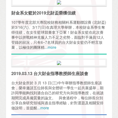
財金系女籃於2019北財盃榮獲佳績
107學年度北部大專院校財務相關科系運動聯誼賽 (北財盃)
於3/16(六)、3/17(日)在真理大學舉辦，本校財金系學生奪
得佳績，在女生籃球競賽拿下亞軍！財金系女籃在此次賽
事中以拼戰精神克服人力不足之劣勢，面臨對手滿員12人
登錄的狀況，只有6~7名球員的台大財金女籃仍不輕言放
棄，以極佳的團隊精
...more
2019.03.13 台大財金指導教授師生座談會
台大財金所於 3 月 13 日(三)中午舉辦指導教授師生座談
會，榮幸邀請五位師長與全體研一學生一起共襄盛舉，期
許同學能夠找到適合自己的研究方向與指導教授，在就讀
期間完成具備質量的論文。 與會過程中，每位師長分別
分享自身研究領域與過去指導經驗，針對選題及相關安排
做說明，並提醒
...more