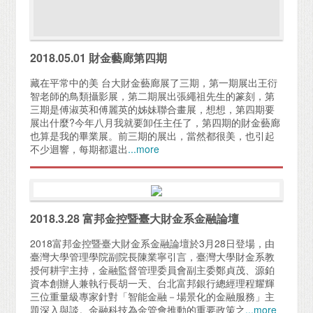
2018.05.01 財金藝廊第四期
藏在平常中的美 台大財金藝廊展了三期，第一期展出王衍
智老師的鳥類攝影展，第二期展出張繩祖先生的篆刻，第
三期是傅淑英和傅麗英的姊妹聯合畫展，想想，第四期要
展出什麼?今年八月我就要卸任主任了，第四期的財金藝廊
也算是我的畢業展。前三期的展出，當然都很美，也引起
不少迴響，每期都還出
...more
2018.3.28 富邦金控暨臺大財金系金融論壇
2018富邦金控暨臺大財金系金融論壇於3月28日登場，由
臺灣大學管理學院副院長陳業寧引言，臺灣大學財金系教
授何耕宇主持，金融監督管理委員會副主委鄭貞茂、源鉑
資本創辦人兼執行長胡一天、台北富邦銀行總經理程耀輝
三位重量級專家針對「智能金融－場景化的金融服務」主
題深入與談。金融科技為金管會推動的重要政策之
...more